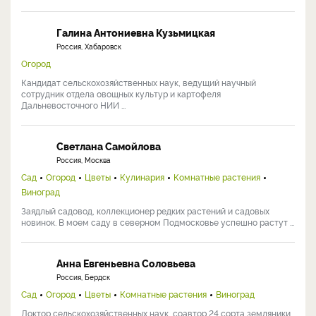
Галина Антониевна Кузьмицкая
Россия, Хабаровск
Огород
Кандидат сельскохозяйственных наук, ведущий научный
сотрудник отдела овощных культур и картофеля
Дальневосточного НИИ ...
Светлана Самойлова
Россия, Москва
Сад
Огород
Цветы
Кулинария
Комнатные растения
Виноград
Заядлый садовод, коллекционер редких растений и садовых
новинок. В моем саду в северном Подмосковье успешно растут ...
Анна Евгеньевна Соловьева
Россия, Бердск
Сад
Огород
Цветы
Комнатные растения
Виноград
Доктор сельскохозяйственных наук, соавтор 24 сорта земляники,