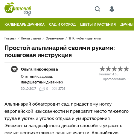
КАЛЕНДАРЬ ДАЧНИКА
САД И ОГОРОД
ЦВЕТЫ И РАСТЕНИЯ
ДАЧНЫ
Главная
Лента статей
Озеленение
🌸 Клумбы и цветники
Простой альпинарий своими руками:
пошаговая инструкция
Ольга Никонорова
Рейтинг:
4.55
Опытный садовод,
Проголосовало:
11
ландшафтный дизайнер
30.10.2017
0
2765
Альпинарий облагородит сад, придаст ему нотку
европейской изысканности и превратит место тяжелого
труда в уютный уголок отдыха и умиротворения.
Элементы ландшафтного дизайна способны украсить
самые неприхотливые дачные участки. Альпийскую