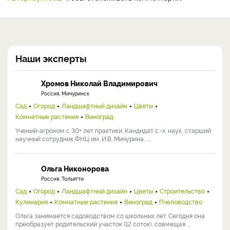
Наши эксперты
Хромов Николай Владимирович
Россия, Мичуринск
Сад
Огород
Ландшафтный дизайн
Цветы
Комнатные растения
Виноград
Ученый-агроном с 30+ лет практики. Кандидат с.-х. наук, старший
научный сотрудник ФНЦ им. И.В. Мичурина, ...
Ольга Никонорова
Россия, Тольятти
Сад
Огород
Ландшафтный дизайн
Цветы
Строительство
Кулинария
Комнатные растения
Виноград
Пчеловодство
Ольга занимается садоводством со школьных лет. Сегодня она
преобразует родительский участок (12 соток), совмещая ...