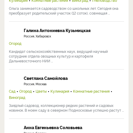
Кулинария
Комнатные растения
Виноград
Пчеловодство
Ольга занимается садоводством со школьных лет. Сегодня она
преобразует родительский участок (12 соток), совмещая ...
Галина Антониевна Кузьмицкая
Россия, Хабаровск
Огород
Кандидат сельскохозяйственных наук, ведущий научный
сотрудник отдела овощных культур и картофеля
Дальневосточного НИИ ...
Светлана Самойлова
Россия, Москва
Сад
Огород
Цветы
Кулинария
Комнатные растения
Виноград
Заядлый садовод, коллекционер редких растений и садовых
новинок. В моем саду в северном Подмосковье успешно растут ...
Анна Евгеньевна Соловьева