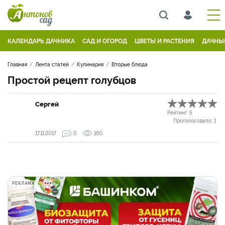
КАЛЕНДАРЬ ДАЧНИКА
САД И ОГОРОД
ЦВЕТЫ И РАСТЕНИЯ
ДАЧНЫ
Главная
Лента статей
Кулинария
Вторые блюда
Простой рецепт голубцов
Сергей
Рейтинг:
5
Проголосовало:
1
17.11.2017
0
160
РЕКЛАМА