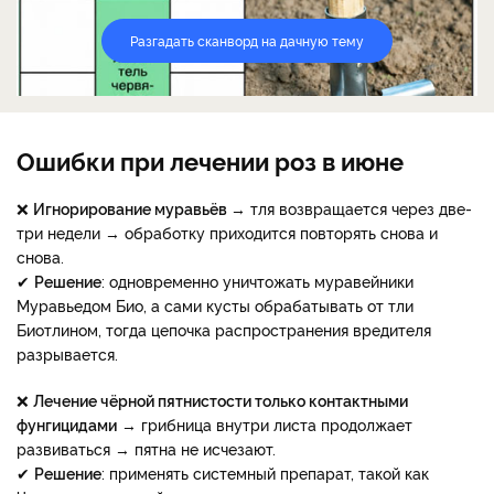
Разгадать сканворд на дачную тему
Ошибки при лечении роз в июне
❌
Игнорирование муравьёв
→ тля возвращается через две-
три недели → обработку приходится повторять снова и
снова.
✔
Решение
: одновременно уничтожать муравейники
Муравьедом Био, а сами кусты обрабатывать от тли
Биотлином, тогда цепочка распространения вредителя
разрывается.
❌
Лечение чёрной пятнистости только контактными
фунгицидами
→ грибница внутри листа продолжает
развиваться → пятна не исчезают.
✔
Решение
: применять системный препарат, такой как