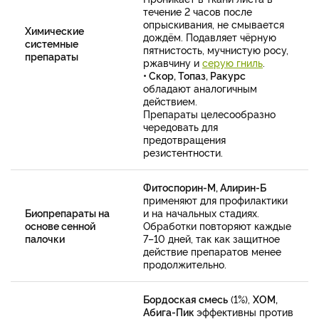
течение 2 часов после
опрыскивания, не смывается
Химические
дождём. Подавляет чёрную
системные
пятнистость, мучнистую росу,
препараты
ржавчину и
серую гниль
.
• Скор, Топаз, Ракурс
обладают аналогичным
действием.
Препараты целесообразно
чередовать для
предотвращения
резистентности.
Фитоспорин-М, Алирин-Б
применяют для профилактики
Биопрепараты на
и на начальных стадиях.
основе сенной
Обработки повторяют каждые
палочки
7–10 дней, так как защитное
действие препаратов менее
продолжительно.
Бордоская смесь
(1%),
ХОМ,
Абига-Пик
эффективны против