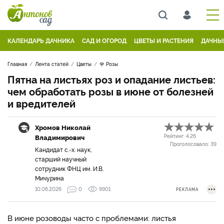
КАЛЕНДАРЬ ДАЧНИКА
САД И ОГОРОД
ЦВЕТЫ И РАСТЕНИЯ
ДАЧНЫ
Главная
Лента статей
Цветы
🌹 Розы
Пятна на листьях роз и опадание листьев:
чем обработать розы в июне от болезней
и вредителей
Хромов Николай
Владимирович
Рейтинг:
4.26
Проголосовало:
39
Кандидат с.-х. наук,
старший научный
сотрудник ФНЦ им. И.В.
Мичурина
10.06.2026
0
9901
РЕКЛАМА
В июне розоводы часто с проблемами: листья