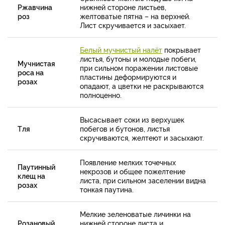
Ржавчина
нижней стороне листьев,
роз
желтоватые пятна – на верхней.
Лист скручивается и засыхает.
Белый мучнистый налёт
покрывает
листья, бутоны и молодые побеги,
Мучнистая
при сильном поражении листовые
роса на
пластины деформируются и
розах
опадают, а цветки не раскрываются
полноценно.
Высасывает соки из верхушек
Тля
побегов и бутонов, листья
скручиваются, желтеют и засыхают.
Появление мелких точечных
Паутинный
некрозов и общее пожелтение
клещ на
листа, при сильном заселении видна
розах
тонкая паутина.
Мелкие зеленоватые личинки на
Розановый
нижней стороне листа и