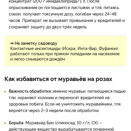
концентрат (200 г имидаклоприда/1 л. После
опрыскивания он поглощается листьями, и тля, питаясь
соком, получает токсичную дозу, погибая через 24–48
часов. Препарат не вызывает привыкания у вредителей и
сохраняет защиту до двух-трёх недель.
⇒ На заметку садоводу
Контактные инсектициды (Искра, Инта-Вир, Фуфанон)
работают только при прямом попадании на насекомое
и легко смываются дождём.
Как избавиться от муравьёв на розах
Важность обработки:
именно муравьи, питающиеся падью
тли, охраняют колонии и переносят вредителей на
здоровые побеги. Если не уничтожить муравейники, тля
вернётся через 2–3 недели после обработки.
Борьба
: Муравьед Био (спиносад, 10 г/л, СК) –
действующее вещество вырабатывается почвенной