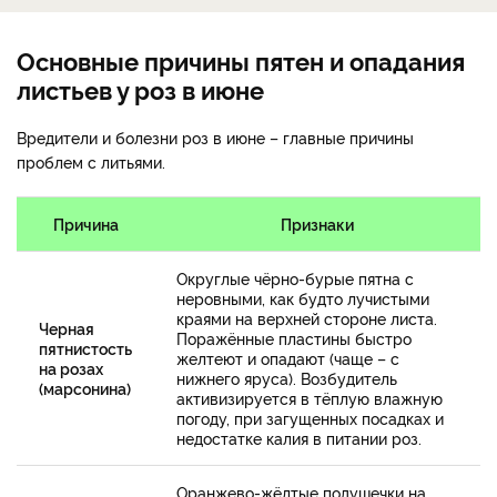
Основные причины пятен и опадания
листьев у роз в июне
Вредители и болезни роз в июне – главные причины
проблем с литьями.
Причина
Признаки
Округлые чёрно-бурые пятна с
неровными, как будто лучистыми
краями на верхней стороне листа.
Черная
Поражённые пластины быстро
пятнистость
желтеют и опадают (чаще – с
на розах
нижнего яруса). Возбудитель
(марсонина)
активизируется в тёплую влажную
погоду, при загущенных посадках и
недостатке калия в питании роз.
Оранжево-жёлтые подушечки на