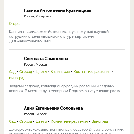
Галина Антониевна Кузьмицкая
Россия, Хабаровск
Огород
Кандидат сельскохозяйственных наук, ведущий научный
сотрудник отдела овощных культур и картофеля
Дальневосточного НИИ ...
Светлана Самойлова
Россия, Москва
Сад
Огород
Цветы
Кулинария
Комнатные растения
Виноград
Заядлый садовод, коллекционер редких растений и садовых
новинок. В моем саду в северном Подмосковье успешно растут ...
Анна Евгеньевна Соловьева
Россия, Бердск
Сад
Огород
Цветы
Комнатные растения
Виноград
Доктор сельскохозяйственных наук, соавтор 24 сорта земляники,
смородины (чёрной, красной, золотистой и американской), ...