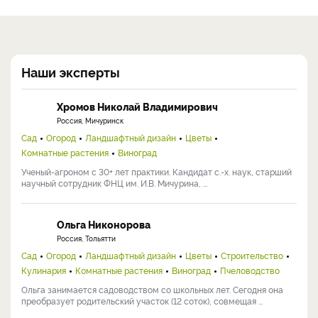
Наши эксперты
Хромов Николай Владимирович
Россия, Мичуринск
Сад
Огород
Ландшафтный дизайн
Цветы
Комнатные растения
Виноград
Ученый-агроном с 30+ лет практики. Кандидат с.-х. наук, старший
научный сотрудник ФНЦ им. И.В. Мичурина, ...
Ольга Никонорова
Россия, Тольятти
Сад
Огород
Ландшафтный дизайн
Цветы
Строительство
Кулинария
Комнатные растения
Виноград
Пчеловодство
Ольга занимается садоводством со школьных лет. Сегодня она
преобразует родительский участок (12 соток), совмещая ...