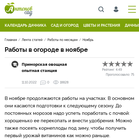
КАЛЕНДАРЬ ДАЧНИКА
САД И ОГОРОД
ЦВЕТЫ И РАСТЕНИЯ
ДАЧНЫ
Главная
Лента статей
Работы по месяцам
Ноябрь
Работы в огороде в ноябре
Приморская овощная
опытная станция
Рейтинг:
4.49
Проголосовало:
75
11.10.2022
0
18828
В ноябре продолжаются работы на участках. В основном
они касаются подготовки к следующему сезону. До
постоянных морозов надо успеть поработать с почвой:
хорошенько ее перекопать и внести удобрения. Можно
также посеять корнеплоды под зиму, чтобы получить
первый урожай витаминов как можно раньше.