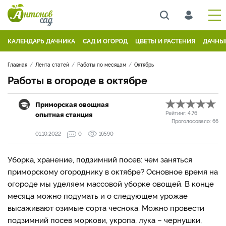
КАЛЕНДАРЬ ДАЧНИКА
САД И ОГОРОД
ЦВЕТЫ И РАСТЕНИЯ
ДАЧНЫ
Главная
Лента статей
Работы по месяцам
Октябрь
Работы в огороде в октябре
Приморская овощная
опытная станция
Рейтинг:
4.76
Проголосовало:
66
01.10.2022
0
16590
Уборка, хранение, подзимний посев: чем заняться
приморскому огороднику в октябре? Основное время на
огороде мы уделяем массовой уборке овощей. В конце
месяца можно подумать и о следующем урожае
высаживают озимые сорта чеснока. Можно провести
подзимний посев моркови, укропа, лука – чернушки,