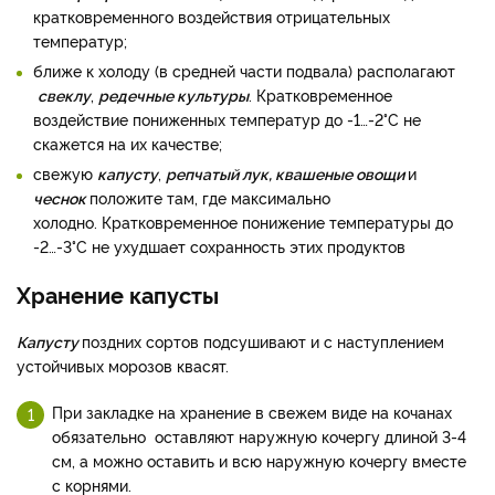
кратковременного воздействия отрицательных
температур;
ближе к холоду (в средней части подвала) располагают
свеклу
,
редечные культуры
. Кратковременное
воздействие пониженных температур до -1…-2°С не
скажется на их качестве;
свежую
капусту
,
репчатый
лук, квашеные овощи
и
чеснок
положите там, где максимально
холодно. Кратковременное понижение температуры до
-2…-3°С не ухудшает сохранность этих продуктов
Хранение капусты
Капусту
поздних сортов подсушивают и с наступлением
устойчивых морозов квасят.
При закладке на хранение в свежем виде на кочанах
обязательно оставляют наружную кочергу длиной 3-4
см, а можно оставить и всю наружную кочергу вместе
с корнями.