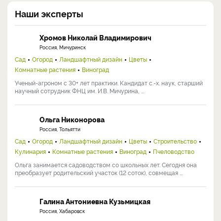
Наши эксперты
Хромов Николай Владимирович
Россия, Мичуринск
Сад
Огород
Ландшафтный дизайн
Цветы
Комнатные растения
Виноград
Ученый-агроном с 30+ лет практики. Кандидат с.-х. наук, старший
научный сотрудник ФНЦ им. И.В. Мичурина, ...
Ольга Никонорова
Россия, Тольятти
Сад
Огород
Ландшафтный дизайн
Цветы
Строительство
Кулинария
Комнатные растения
Виноград
Пчеловодство
Ольга занимается садоводством со школьных лет. Сегодня она
преобразует родительский участок (12 соток), совмещая ...
Галина Антониевна Кузьмицкая
Россия, Хабаровск