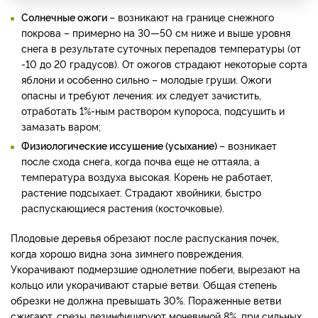
Солнечные ожоги
– возникают на границе снежного
покрова – примерно на 30—50 см ниже и выше уровня
снега в результате суточных перепадов температуры (от
-10 до 20 градусов). От ожогов страдают некоторые сорта
яблони и особенно сильно – молодые груши. Ожоги
опасны и требуют лечения: их следует зачистить,
отработать 1%-ным раствором купороса, подсушить и
замазать варом;
Физиологические иссушение (усыхание)
– возникает
после схода снега, когда почва еще не оттаяла, а
температура воздуха высокая. Корень не работает,
растение подсыхает. Страдают хвойники, быстро
распускающиеся растения (косточковые).
Плодовые деревья обрезают после распускания почек,
когда хорошо видна зона зимнего повреждения.
Укорачивают подмерзшие однолетние побеги, вырезают на
кольцо или укорачивают старые ветви. Общая степень
обрезки не должна превышать 30%. Пораженные ветви
сжигают, срезы дезинфицируют мочевиной 8%, при сильных