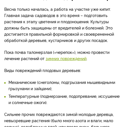
Весна только началась, а работа на участке уже кипит.
Главная задача садоводов в это время – подготовить
растения к этапу цветения и плодоношения. Культуры
должны быть защищены от вредителей и болезней. Это
достигается правильной формировкой и своевременной
обработкой деревьев, кустарников и других посадок.
Пока почва таломерзлая («черепок»), можно провести
лечение растений от
зимних повреждений
.
Виды повреждений плодовых деревьев:
Механические (снеголомы, подгрызания мышевидными
грызунами и зайцами);
Температурные (подмерзание, подопревание, иссушение
и солнечные ожоги).
Сильнее прочих повреждаются зимой молодые деревца,
невызревшие растения (было много азота и влаги, мало
солнца), ослабленные тлей, или после очень большого