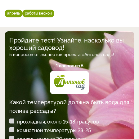
апрель
работы весной
Пройдите тест! Узнайте, насколько вы
хороший садовод!
5 вопросов от экспертов проекта «Антонов сад»!
1 вопрос из 5
Какой температурой должна быть вода для
полива рассады?
прохладная, около 15-18 градусов
комнатной температуры 23-25
теплая, не ниже 30 градусов