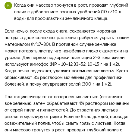
Когда они массово тронутся в рост, проводят глубокий
полив с добавлением азотных удобрений (10 г/10 л
воды) для профилактики земляничного клеща.
Если ночью, после схода снега, сохраняется морозная
погода, а днем солнечно, растения требуется укрыть тонким
материалом (№17–30). В противном случае земляника
может потерять листву, что неизбежно плохо скажется и на
урожае. Для первой подкормки плантаций 2–3 года жизни
используют аммофос (NP = 10–12:33–52, 10–15 г на 1 м2).
Когда почва подсохнет, удаляют потемневшие листья. Куста
опрыскивают 3% раствором мочевины для профилактики
болезней, а почву опудривают золой (300 г на 1 м2).
Плантацию очищают от почерневших листьев (оставляют
все зеленые), затем обрабатывают 4% раствором мочевины
от серой гнили и пятнистостей. До отрастания листьев
рыхлят и мульчируют рядки. Если не было дождей, проводят
освежительный полив, чтобы смыть грязь с листьев. Когда
они массово тронутся в рост, проводят глубокий полив с