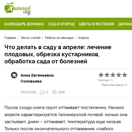
КАЛЕНДАРЬ ДАЧНИКА
САД И ОГОРОД
ЦВЕТЫ И РАСТЕНИЯ
ДАЧНЫ
Главная
Лента статей
Работы по месяцам
Апрель
Что делать в саду в апреле: лечение
плодовых, обрезка кустарников,
обработка сада от болезней
Анна Евгеньевна
Соловьева
Рейтинг:
5
Проголосовало:
5
07.04.2022
0
1299
После схода снега грунт оттаивает постепенно. Начало
апреля характеризуется таломерзлой почвой: ночью она
застывает, днем – оттаивает; температура еще низкая.
Только после окончательного оттаивания, слабого