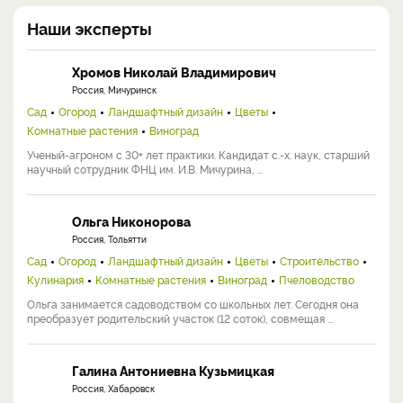
Наши эксперты
Хромов Николай Владимирович
Россия, Мичуринск
Сад
Огород
Ландшафтный дизайн
Цветы
Комнатные растения
Виноград
Ученый-агроном с 30+ лет практики. Кандидат с.-х. наук, старший
научный сотрудник ФНЦ им. И.В. Мичурина, ...
Ольга Никонорова
Россия, Тольятти
Сад
Огород
Ландшафтный дизайн
Цветы
Строительство
Кулинария
Комнатные растения
Виноград
Пчеловодство
Ольга занимается садоводством со школьных лет. Сегодня она
преобразует родительский участок (12 соток), совмещая ...
Галина Антониевна Кузьмицкая
Россия, Хабаровск