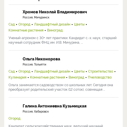
Хромов Николай Владимирович
Россия, Мичуринск
Сад
Огород
Ландшафтный дизайн
Цветы
Комнатные растения
Виноград
Ученый-агроном с 30+ лет практики. Кандидат с.-х. наук, старший
научный сотрудник ФНЦ им. И.В. Мичурина, ...
Ольга Никонорова
Россия, Тольятти
Сад
Огород
Ландшафтный дизайн
Цветы
Строительство
Кулинария
Комнатные растения
Виноград
Пчеловодство
Ольга занимается садоводством со школьных лет. Сегодня она
преобразует родительский участок (12 соток), совмещая ...
Галина Антониевна Кузьмицкая
Россия, Хабаровск
Огород
Кандидат сельскохозяйственных наук, ведущий научный