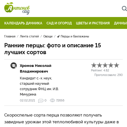
КАЛЕНДАРЬ ДАЧНИКА
САД И ОГОРОД
ЦВЕТЫ И РАСТЕНИЯ
ДАЧНЫ
Главная
Лента статей
Овощи
🍆 Перцы и баклажаны
Ранние перцы: фото и описание 15
лучших сортов
Хромов Николай
Владимирович
Рейтинг:
4.82
Проголосовало:
290
Кандидат с.-х. наук,
старший научный
сотрудник ФНЦ им. И.В.
Мичурина
02.02.2021
0
72656
Скороспелые сорта перца позволяют получать
завидные урожаи этой теплолюбивой культуры даже в