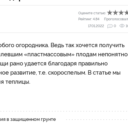
Оцените статью:
Рейтинг:
4.84
Проголосовал
17.01.2022
0
1
бого огородника. Ведь так хочется получить
ылевшим «пластмассовым» плодам непонятно
щи рано удается благодаря правильно
 развитие, т.е. скороспелым. В статье мы
ля теплицы.
ия в защищенном грунте