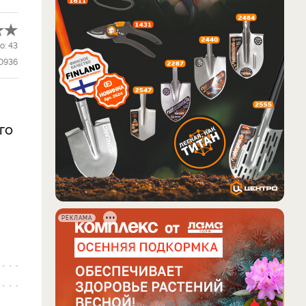
о:
43
0936
го
РЕКЛАМА