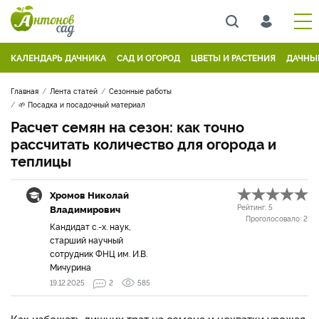
КАЛЕНДАРЬ ДАЧНИКА
САД И ОГОРОД
ЦВЕТЫ И РАСТЕНИЯ
ДАЧНЫ
Главная
Лента статей
Сезонные работы
🌱 Посадка и посадочный материал
Расчет семян на сезон: как точно
рассчитать количество для огорода и
теплицы
Хромов Николай
Владимирович
Рейтинг:
5
Проголосовало:
2
Кандидат с.-х. наук,
старший научный
сотрудник ФНЦ им. И.В.
Мичурина
19.12.2025
2
585
Как избежать лишних трат на семена и нехватки урожая