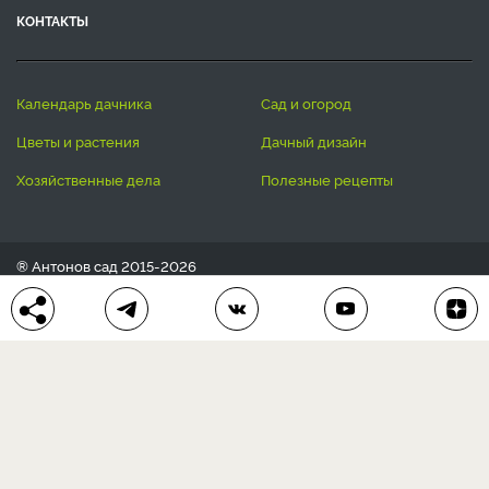
КОНТАКТЫ
календарь дачника
сад и огород
цветы и растения
дачный дизайн
хозяйственные дела
полезные рецепты
® Антонов сад 2015-2026
Политика конфиденциальности
Пользовательское соглашение
Другие наши проекты:
Сканворды
online
Любое использование материала допускается только с
письменного согласия редакции