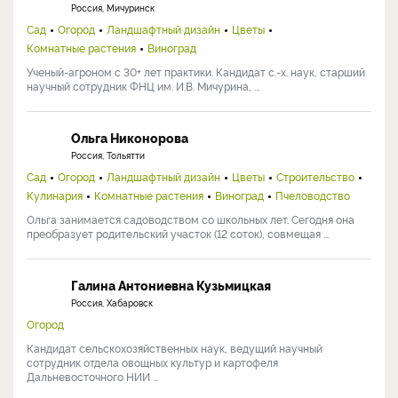
Россия, Мичуринск
Сад
Огород
Ландшафтный дизайн
Цветы
Комнатные растения
Виноград
Ученый-агроном с 30+ лет практики. Кандидат с.-х. наук, старший
научный сотрудник ФНЦ им. И.В. Мичурина, ...
Ольга Никонорова
Россия, Тольятти
Сад
Огород
Ландшафтный дизайн
Цветы
Строительство
Кулинария
Комнатные растения
Виноград
Пчеловодство
Ольга занимается садоводством со школьных лет. Сегодня она
преобразует родительский участок (12 соток), совмещая ...
Галина Антониевна Кузьмицкая
Россия, Хабаровск
Огород
Кандидат сельскохозяйственных наук, ведущий научный
сотрудник отдела овощных культур и картофеля
Дальневосточного НИИ ...