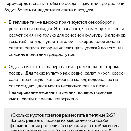
переусердствовать, чтобы не создать джунгли, где растения
будут болеть от недостатка света и воздуха.
В теплице также широко практикуются севооборот и
уплотненные посадки. Это означает, что вам нужно вести
расчет семян не только для основной культуры (например,
томатов), но и для уплотнителей — скороспелой зелени,
салата, редиса, которые успеют дать урожай до того, как
основные растения разрастутся.
Отдельная статья планирования – резерв на повторные
посевы. Для таких культур как редис, салат, укроп, кресс-
салат, практикуют конвейерный метод, подсевая их на
освобождающиеся места несколько раз за сезон.
Планирование весенних и летних посевов позволяет
иметь свежую зелень непрерывно
❓С
колько кустов томатов разместить в теплице 3х6?
Вопрос решается исходя из выбранного способа
формирования растения (в один или два стебля) и типа
сорта (детерминантный или индетерминантный). В