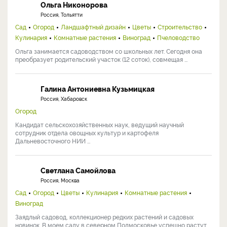
Ольга Никонорова
Россия, Тольятти
Сад
Огород
Ландшафтный дизайн
Цветы
Строительство
Кулинария
Комнатные растения
Виноград
Пчеловодство
Ольга занимается садоводством со школьных лет. Сегодня она
преобразует родительский участок (12 соток), совмещая ...
Галина Антониевна Кузьмицкая
Россия, Хабаровск
Огород
Кандидат сельскохозяйственных наук, ведущий научный
сотрудник отдела овощных культур и картофеля
Дальневосточного НИИ ...
Светлана Самойлова
Россия, Москва
Сад
Огород
Цветы
Кулинария
Комнатные растения
Виноград
Заядлый садовод, коллекционер редких растений и садовых
новинок. В моем саду в северном Подмосковье успешно растут ...