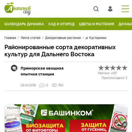
КАЛЕНДАРЬ ДАЧНИКА
САД И ОГОРОД
ЦВЕТЫ И РАСТЕНИЯ
ДАЧНЫ
Главная
Лента статей
Декоративные растения
🌿 Кустарники
Районированные сорта декоративных
культур для Дальнего Востока
Приморская овощная
опытная станция
Рейтинг:
4.67
Проголосовало:
3
29.04.2016
0
750
РЕКЛАМА