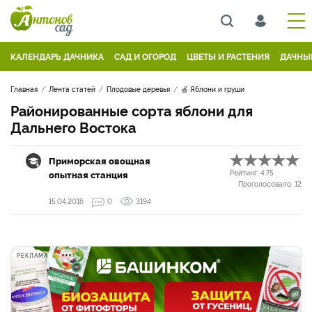
КАЛЕНДАРЬ ДАЧНИКА
САД И ОГОРОД
ЦВЕТЫ И РАСТЕНИЯ
ДАЧНЫ
Главная
Лента статей
Плодовые деревья
🍏 Яблони и груши
Районированные сорта яблони для
Дальнего Востока
Приморская овощная
опытная станция
Рейтинг:
4.75
Проголосовало:
12
15.04.2016
0
3194
РЕКЛАМА