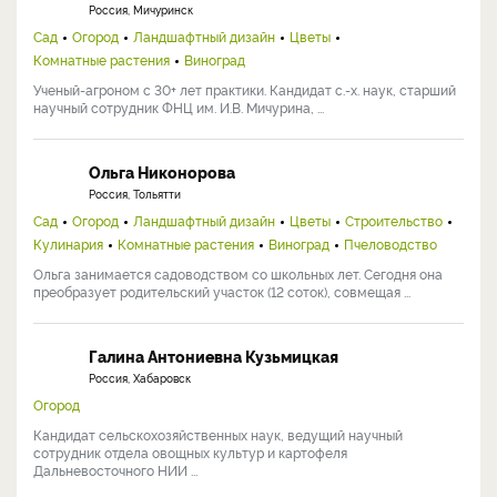
Россия, Мичуринск
Сад
Огород
Ландшафтный дизайн
Цветы
Комнатные растения
Виноград
Ученый-агроном с 30+ лет практики. Кандидат с.-х. наук, старший
научный сотрудник ФНЦ им. И.В. Мичурина, ...
Ольга Никонорова
Россия, Тольятти
Сад
Огород
Ландшафтный дизайн
Цветы
Строительство
Кулинария
Комнатные растения
Виноград
Пчеловодство
Ольга занимается садоводством со школьных лет. Сегодня она
преобразует родительский участок (12 соток), совмещая ...
Галина Антониевна Кузьмицкая
Россия, Хабаровск
Огород
Кандидат сельскохозяйственных наук, ведущий научный
сотрудник отдела овощных культур и картофеля
Дальневосточного НИИ ...