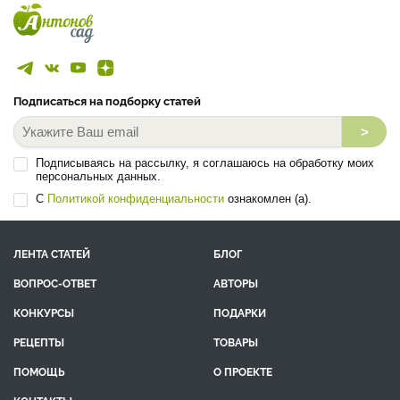
Анна Евгеньевна Соловьева
Россия, Бердск
Сад
Огород
Цветы
Комнатные растения
Виноград
Доктор сельскохозяйственных наук, соавтор 24 сорта земляники,
смородины (чёрной, красной, золотистой и американской), ...
Все эксперты
Подписаться на подборку статей
>