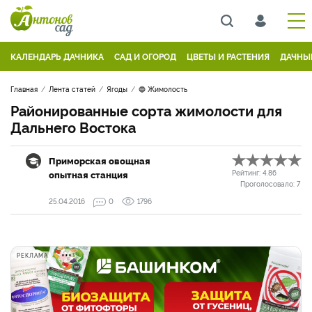
КАЛЕНДАРЬ ДАЧНИКА
САД И ОГОРОД
ЦВЕТЫ И РАСТЕНИЯ
ДАЧНЫ
Главная
Лента статей
Ягоды
🔵 Жимолость
Районированные сорта жимолости для
Дальнего Востока
Приморская овощная
опытная станция
Рейтинг:
4.86
Проголосовало:
7
25.04.2016
0
1796
РЕКЛАМА