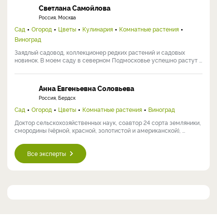
Сад
Огород
Ландшафтный дизайн
Цветы
Строительство
Кулинария
Комнатные растения
Виноград
Пчеловодство
Ольга занимается садоводством со школьных лет. Сегодня она
преобразует родительский участок (12 соток), совмещая ...
Галина Антониевна Кузьмицкая
Россия, Хабаровск
Огород
Кандидат сельскохозяйственных наук, ведущий научный
сотрудник отдела овощных культур и картофеля
Дальневосточного НИИ ...
Светлана Самойлова
Россия, Москва
Сад
Огород
Цветы
Кулинария
Комнатные растения
Виноград
Заядлый садовод, коллекционер редких растений и садовых
новинок. В моем саду в северном Подмосковье успешно растут ...