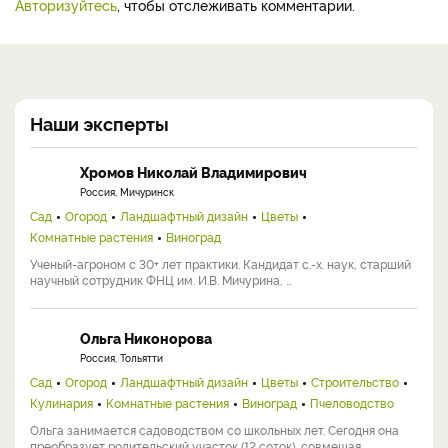
Авторизуйтесь
, чтобы отслеживать комментарии.
Наши эксперты
Хромов Николай Владимирович
Россия, Мичуринск
Сад
Огород
Ландшафтный дизайн
Цветы
Комнатные растения
Виноград
Ученый-агроном с 30+ лет практики. Кандидат с.-х. наук, старший
научный сотрудник ФНЦ им. И.В. Мичурина, ...
Ольга Никонорова
Россия, Тольятти
Сад
Огород
Ландшафтный дизайн
Цветы
Строительство
Кулинария
Комнатные растения
Виноград
Пчеловодство
Ольга занимается садоводством со школьных лет. Сегодня она
преобразует родительский участок (12 соток), совмещая ...