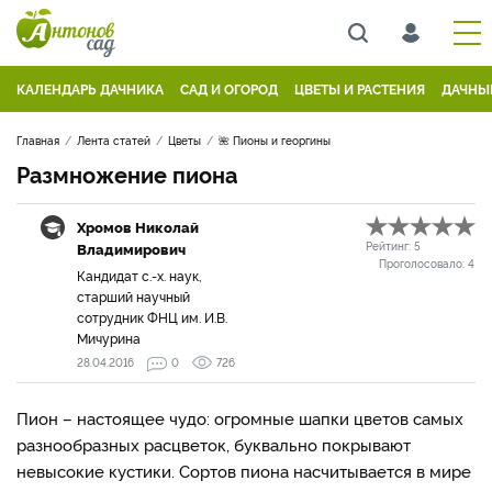
КАЛЕНДАРЬ ДАЧНИКА
САД И ОГОРОД
ЦВЕТЫ И РАСТЕНИЯ
ДАЧНЫ
Главная
Лента статей
Цветы
🌺 Пионы и георгины
Размножение пиона
Хромов Николай
Владимирович
Рейтинг:
5
Проголосовало:
4
Кандидат с.-х. наук,
старший научный
сотрудник ФНЦ им. И.В.
Мичурина
28.04.2016
0
726
Пион – настоящее чудо: огромные шапки цветов самых
разнообразных расцветок, буквально покрывают
невысокие кустики. Сортов пиона насчитывается в мире