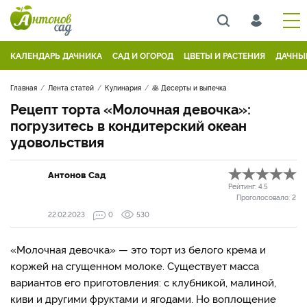
КАЛЕНДАРЬ ДАЧНИКА
САД И ОГОРОД
ЦВЕТЫ И РАСТЕНИЯ
ДАЧНЫ
Главная
Лента статей
Кулинария
🥞 Десерты и выпечка
Рецепт торта «Молочная девочка»:
погрузитесь в кондитерский океан
удовольствия
Антонов Сад
Рейтинг:
4.5
Проголосовало:
2
22.02.2023
0
530
«Молочная девочка» — это торт из белого крема и
коржей на сгущенном молоке. Существует масса
вариантов его приготовления: с клубникой, малиной,
киви и другими фруктами и ягодами. Но воплощение