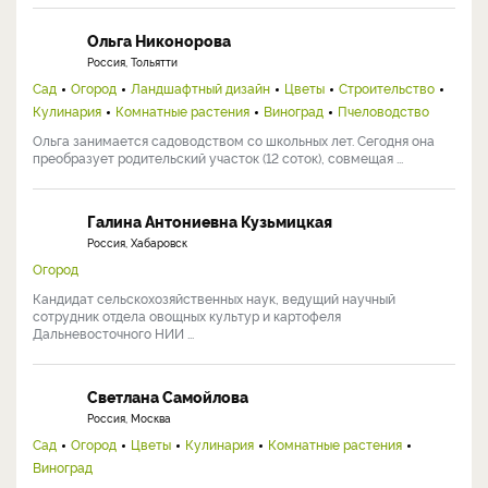
Ольга Никонорова
Россия, Тольятти
Сад
Огород
Ландшафтный дизайн
Цветы
Строительство
Кулинария
Комнатные растения
Виноград
Пчеловодство
Ольга занимается садоводством со школьных лет. Сегодня она
преобразует родительский участок (12 соток), совмещая ...
Галина Антониевна Кузьмицкая
Россия, Хабаровск
Огород
Кандидат сельскохозяйственных наук, ведущий научный
сотрудник отдела овощных культур и картофеля
Дальневосточного НИИ ...
Светлана Самойлова
Россия, Москва
Сад
Огород
Цветы
Кулинария
Комнатные растения
Виноград