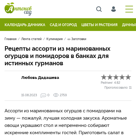
КАЛЕНДАРЬ ДАЧНИКА
САД И ОГОРОД
ЦВЕТЫ И РАСТЕНИЯ
ДАЧНЫ
Главная
Лента статей
Кулинария
🥒 Заготовки
Рецепты ассорти из маринованных
огурцов и помидоров в банках для
истинных гурманов
Любовь Дадашева
Рейтинг:
4.82
Проголосовало:
11
15.08.2023
0
2759
Ассорти из маринованных огурцов с помидорами на
зиму — пожалуй, лучшая холодная закуска. Ароматные
овощи украшают стол и непременно собирают
искренние комплименты гостей. Приготовить салат в