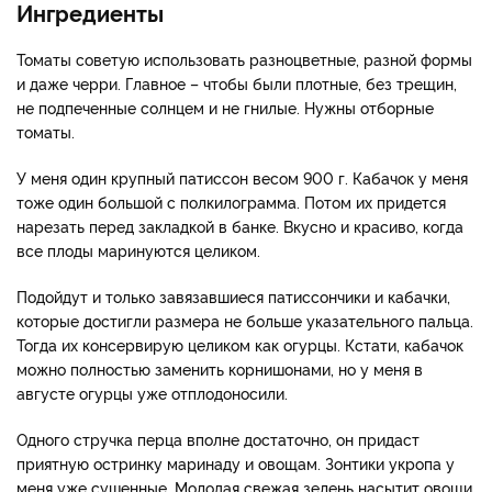
Ингредиенты
Томаты советую использовать разноцветные, разной формы
и даже черри. Главное – чтобы были плотные, без трещин,
не подпеченные солнцем и не гнилые. Нужны отборные
томаты.
У меня один крупный патиссон весом 900 г. Кабачок у меня
тоже один большой с полкилограмма. Потом их придется
нарезать перед закладкой в банке. Вкусно и красиво, когда
все плоды маринуются целиком.
Подойдут и только завязавшиеся патиссончики и кабачки,
которые достигли размера не больше указательного пальца.
Тогда их консервирую целиком как огурцы. Кстати, кабачок
можно полностью заменить корнишонами, но у меня в
августе огурцы уже отплодоносили.
Одного стручка перца вполне достаточно, он придаст
приятную остринку маринаду и овощам. Зонтики укропа у
меня уже сушенные. Молодая свежая зелень насытит овощи