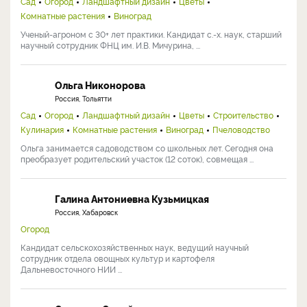
Сад
Огород
Ландшафтный дизайн
Цветы
Комнатные растения
Виноград
Ученый-агроном с 30+ лет практики. Кандидат с.-х. наук, старший
научный сотрудник ФНЦ им. И.В. Мичурина, ...
Ольга Никонорова
Россия, Тольятти
Сад
Огород
Ландшафтный дизайн
Цветы
Строительство
Кулинария
Комнатные растения
Виноград
Пчеловодство
Ольга занимается садоводством со школьных лет. Сегодня она
преобразует родительский участок (12 соток), совмещая ...
Галина Антониевна Кузьмицкая
Россия, Хабаровск
Огород
Кандидат сельскохозяйственных наук, ведущий научный
сотрудник отдела овощных культур и картофеля
Дальневосточного НИИ ...