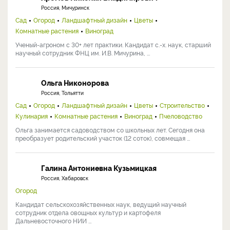
Россия, Мичуринск
Сад
Огород
Ландшафтный дизайн
Цветы
Комнатные растения
Виноград
Ученый-агроном с 30+ лет практики. Кандидат с.-х. наук, старший
научный сотрудник ФНЦ им. И.В. Мичурина, ...
Ольга Никонорова
Россия, Тольятти
Сад
Огород
Ландшафтный дизайн
Цветы
Строительство
Кулинария
Комнатные растения
Виноград
Пчеловодство
Ольга занимается садоводством со школьных лет. Сегодня она
преобразует родительский участок (12 соток), совмещая ...
Галина Антониевна Кузьмицкая
Россия, Хабаровск
Огород
Кандидат сельскохозяйственных наук, ведущий научный
сотрудник отдела овощных культур и картофеля
Дальневосточного НИИ ...