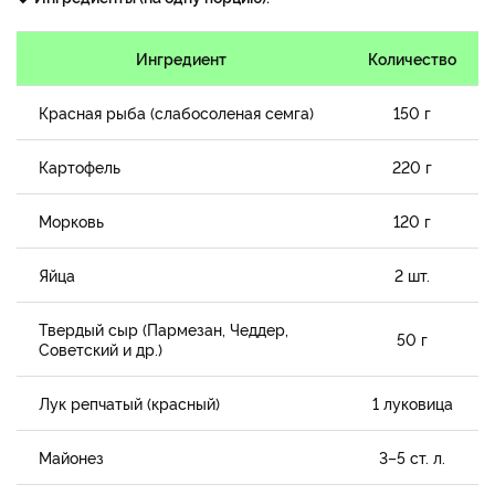
Ингредиент
Количество
Красная рыба (слабосоленая семга)
150 г
Картофель
220 г
Морковь
120 г
Яйца
2 шт.
Твердый сыр (Пармезан, Чеддер,
50 г
Советский и др.)
Лук репчатый (красный)
1 луковица
Майонез
3–5 ст. л.