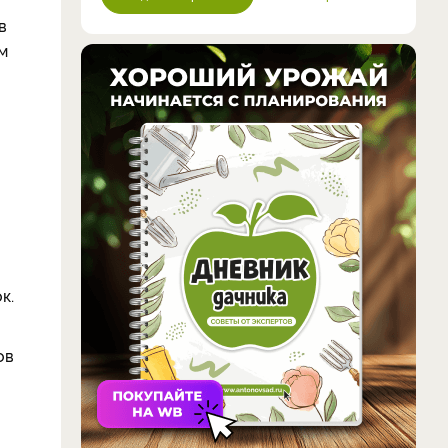
в
м
к.
ов