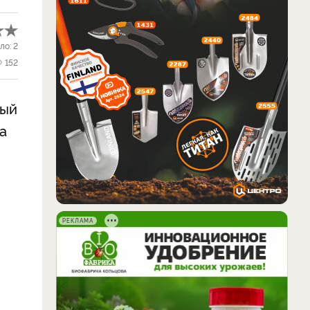
ло:
2
152
ный
а
РЕКЛАМА