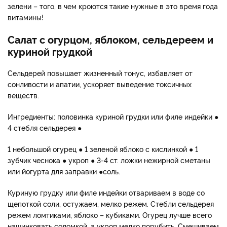
зелени – того, в чем кроются такие нужные в это время года
витамины!
Салат с огурцом, яблоком, сельдереем и
куриной грудкой
Сельдерей повышает жизненный тонус, избавляет от
сонливости и апатии, ускоряет выведение токсичных
веществ.
Ингредиенты: половинка куриной грудки или филе индейки ●
4 стебля сельдерея ●
1 небольшой огурец ● 1 зеленой яблоко с кислинкой ● 1
зубчик чеснока ● укроп ● 3-4 ст. ложки нежирной сметаны
или йогурта для заправки ●соль.
Куриную грудку или филе индейки отвариваем в воде со
щепоткой соли, остужаем, мелко режем. Стебли сельдерея
режем ломтиками, яблоко – кубиками. Огурец лучше всего
нашинковать соломкой, а укроп мелко порубить. Смешиваем