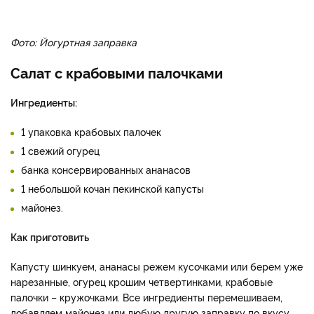
Фото: Йогуртная заправка
Салат с крабовыми палочками
Ингредиенты:
1 упаковка крабовых палочек
1 свежий огурец
банка консервированных ананасов
1 небольшой кочан пекинской капусты
майонез.
Как приготовить
Капусту шинкуем, ананасы режем кусочками или берем уже
нарезанные, огурец крошим четвертинками, крабовые
палочки – кружочками. Все ингредиенты перемешиваем,
добавляем майонез или любую другую заправку по вкусу.