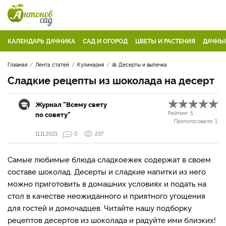
КАЛЕНДАРЬ ДАЧНИКА
САД И ОГОРОД
ЦВЕТЫ И РАСТЕНИЯ
ДАЧНЫ
Главная
Лента статей
Кулинария
🥞 Десерты и выпечка
Сладкие рецепты из шоколада на десерт
Журнал "Всему свету
по совету"
Рейтинг:
5
Проголосовало:
1
11.11.2021
0
237
Самые любимые блюда сладкоежек содержат в своем
составе шоколад. Десерты и сладкие напитки из него
можно приготовить в домашних условиях и подать на
стол в качестве неожиданного и приятного угощения
для гостей и домочадцев. Читайте нашу подборку
рецептов десертов из шоколада и радуйте ими близких!