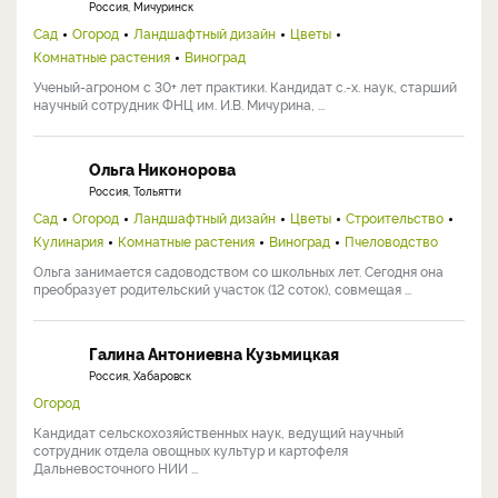
Россия, Мичуринск
Сад
Огород
Ландшафтный дизайн
Цветы
Комнатные растения
Виноград
Ученый-агроном с 30+ лет практики. Кандидат с.-х. наук, старший
научный сотрудник ФНЦ им. И.В. Мичурина, ...
Ольга Никонорова
Россия, Тольятти
Сад
Огород
Ландшафтный дизайн
Цветы
Строительство
Кулинария
Комнатные растения
Виноград
Пчеловодство
Ольга занимается садоводством со школьных лет. Сегодня она
преобразует родительский участок (12 соток), совмещая ...
Галина Антониевна Кузьмицкая
Россия, Хабаровск
Огород
Кандидат сельскохозяйственных наук, ведущий научный
сотрудник отдела овощных культур и картофеля
Дальневосточного НИИ ...