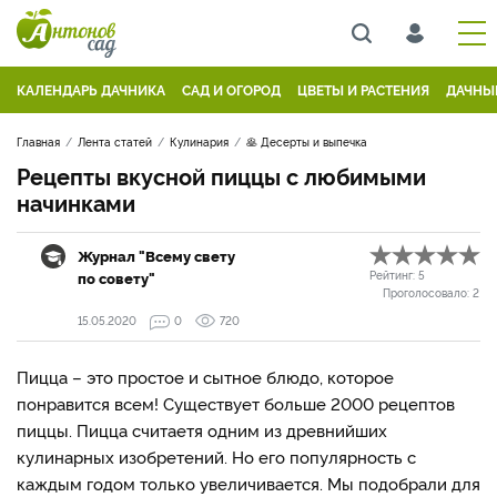
КАЛЕНДАРЬ ДАЧНИКА
САД И ОГОРОД
ЦВЕТЫ И РАСТЕНИЯ
ДАЧНЫ
Главная
Лента статей
Кулинария
🥞 Десерты и выпечка
Рецепты вкусной пиццы с любимыми
начинками
Журнал "Всему свету
по совету"
Рейтинг:
5
Проголосовало:
2
15.05.2020
0
720
Пицца – это простое и сытное блюдо, которое
понравится всем! Существует больше 2000 рецептов
пиццы. Пицца считаетя одним из древнийших
кулинарных изобретений. Но его популярность с
каждым годом только увеличивается. Мы подобрали для