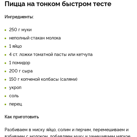
Пицца на тонком быстром тесте
Ингредиенты:
250 г муки
неполный стакан молока
1 яйцо
4 ст. ложки томатной пасты или кетчупа
1 помидор
200 г сыра
150 г копченой колбасы (салями)
укроп
соль
перец.
Как приготовить
Разбиваем в миску яйцо, солим и перчим, перемешиваем и
взбиваем с молоком, добавляем муку и замешиваем мягкое