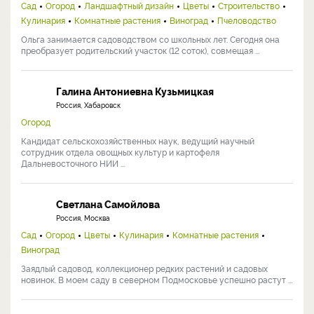
Сад
Огород
Ландшафтный дизайн
Цветы
Строительство
Кулинария
Комнатные растения
Виноград
Пчеловодство
Ольга занимается садоводством со школьных лет. Сегодня она
преобразует родительский участок (12 соток), совмещая ...
Галина Антониевна Кузьмицкая
Россия, Хабаровск
Огород
Кандидат сельскохозяйственных наук, ведущий научный
сотрудник отдела овощных культур и картофеля
Дальневосточного НИИ ...
Светлана Самойлова
Россия, Москва
Сад
Огород
Цветы
Кулинария
Комнатные растения
Виноград
Заядлый садовод, коллекционер редких растений и садовых
новинок. В моем саду в северном Подмосковье успешно растут ...