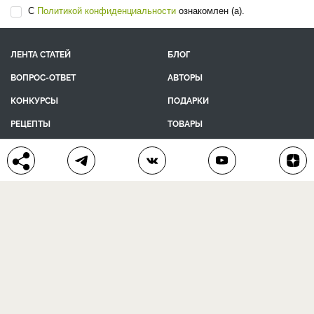
С
Политикой конфиденциальности
ознакомлен (а).
ЛЕНТА СТАТЕЙ
БЛОГ
ВОПРОС-ОТВЕТ
АВТОРЫ
КОНКУРСЫ
ПОДАРКИ
РЕЦЕПТЫ
ТОВАРЫ
ПОМОЩЬ
О ПРОЕКТЕ
КОНТАКТЫ
календарь дачника
сад и огород
цветы и растения
дачный дизайн
хозяйственные дела
полезные рецепты