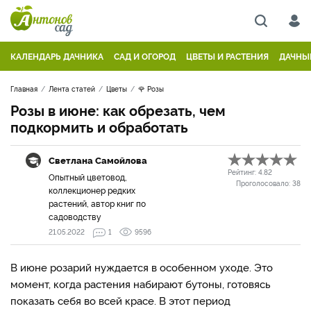
КАЛЕНДАРЬ ДАЧНИКА
САД И ОГОРОД
ЦВЕТЫ И РАСТЕНИЯ
ДАЧНЫ
Главная
Лента статей
Цветы
🌹 Розы
Розы в июне: как обрезать, чем
подкормить и обработать
Светлана Самойлова
Рейтинг:
4.82
Опытный цветовод,
Проголосовало:
38
коллекционер редких
растений, автор книг по
садоводству
21.05.2022
1
9596
В июне розарий нуждается в особенном уходе. Это
момент, когда растения набирают бутоны, готовясь
показать себя во всей красе. В этот период