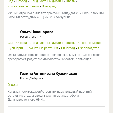
Сад
Огород
Ландшафтный дизайн
Цветы
Комнатные растения
Виноград
Ученый-агроном с 30+ лет практики. Кандидат с.-х. наук, старший
научный сотрудник ФНЦ им. И.В. Мичурина, ...
Ольга Никонорова
Россия, Тольятти
Сад
Огород
Ландшафтный дизайн
Цветы
Строительство
Кулинария
Комнатные растения
Виноград
Пчеловодство
Ольга занимается садоводством со школьных лет. Сегодня она
преобразует родительский участок (12 соток), совмещая ...
Галина Антониевна Кузьмицкая
Россия, Хабаровск
Огород
Кандидат сельскохозяйственных наук, ведущий научный
сотрудник отдела овощных культур и картофеля
Дальневосточного НИИ ...