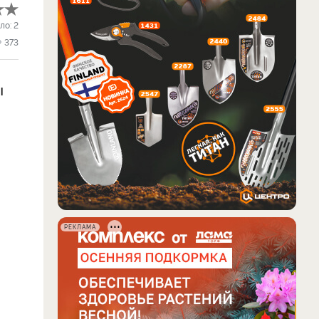
ло:
2
373
ы
РЕКЛАМА