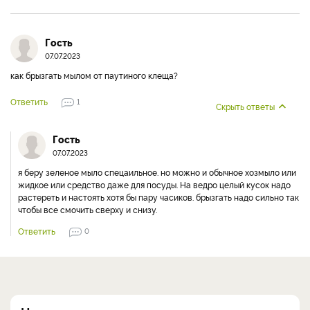
Гость
07.07.2023
как брызгать мылом от паутиного клеща?
Ответить
1
Скрыть ответы
Гость
07.07.2023
я беру зеленое мыло спецаильное. но можно и обычное хозмыло или
жидкое или средство даже для посуды. На ведро целый кусок надо
растереть и настоять хотя бы пару часиков. брызгать надо сильно так
чтобы все смочить сверху и снизу.
Ответить
0