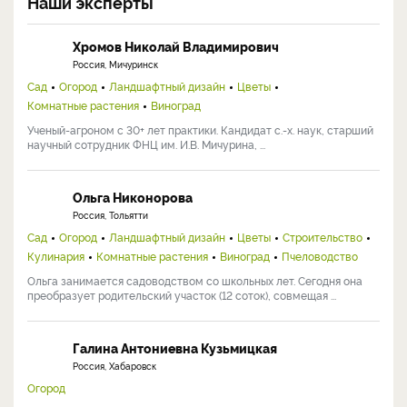
Наши эксперты
Хромов Николай Владимирович
Россия, Мичуринск
Сад
Огород
Ландшафтный дизайн
Цветы
Комнатные растения
Виноград
Ученый-агроном с 30+ лет практики. Кандидат с.-х. наук, старший
научный сотрудник ФНЦ им. И.В. Мичурина, ...
Ольга Никонорова
Россия, Тольятти
Сад
Огород
Ландшафтный дизайн
Цветы
Строительство
Кулинария
Комнатные растения
Виноград
Пчеловодство
Ольга занимается садоводством со школьных лет. Сегодня она
преобразует родительский участок (12 соток), совмещая ...
Галина Антониевна Кузьмицкая
Россия, Хабаровск
Огород