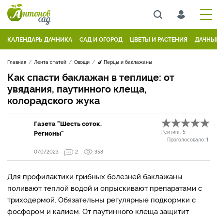
КАЛЕНДАРЬ ДАЧНИКА
САД И ОГОРОД
ЦВЕТЫ И РАСТЕНИЯ
ДАЧНЫ
Главная
Лента статей
Овощи
🍆 Перцы и баклажаны
Как спасти баклажан в теплице: от
увядания, паутинного клеща,
колорадского жука
Газета "Шесть соток.
Регионы"
Рейтинг:
5
Проголосовало:
1
07.07.2023
2
358
Для профилактики грибных болезней баклажаны
поливают теплой водой и опрыскивают препаратами с
триходермой. Обязательны регулярные подкормки с
фосфором и калием. От паутинного клеща защитит