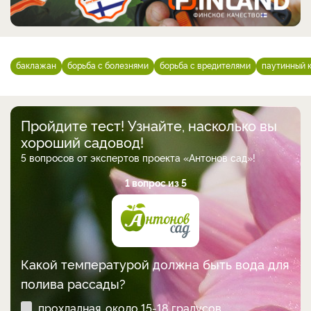
баклажан
борьба с болезнями
борьба с вредителями
паутинный 
Пройдите тест! Узнайте, насколько вы
хороший садовод!
5 вопросов от экспертов проекта «Антонов сад»!
1 вопрос из 5
Какой температурой должна быть вода для
полива рассады?
прохладная, около 15-18 градусов