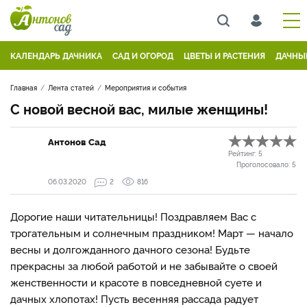
КАЛЕНДАРЬ ДАЧНИКА
САД И ОГОРОД
ЦВЕТЫ И РАСТЕНИЯ
ДАЧНЫ
Главная
Лента статей
Мероприятия и события
С новой весной вас, милые женщины!
Антонов Сад
Рейтинг:
5
Проголосовало:
5
06.03.2020
2
816
Дорогие наши читательницы! Поздравляем Вас с
трогательным и солнечным праздником! Март — начало
весны и долгожданного дачного сезона! Будьте
прекрасны за любой работой и не забывайте о своей
женственности и красоте в повседневной суете и
дачных хлопотах! Пусть весенняя рассада радует