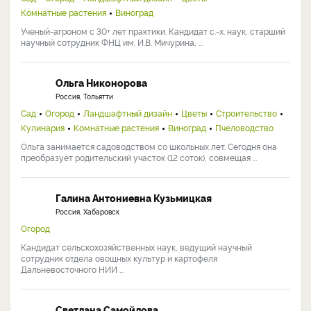
Комнатные растения
Виноград
Ученый-агроном с 30+ лет практики. Кандидат с.-х. наук, старший
научный сотрудник ФНЦ им. И.В. Мичурина, ...
Ольга Никонорова
Россия, Тольятти
Сад
Огород
Ландшафтный дизайн
Цветы
Строительство
Кулинария
Комнатные растения
Виноград
Пчеловодство
Ольга занимается садоводством со школьных лет. Сегодня она
преобразует родительский участок (12 соток), совмещая ...
Галина Антониевна Кузьмицкая
Россия, Хабаровск
Огород
Кандидат сельскохозяйственных наук, ведущий научный
сотрудник отдела овощных культур и картофеля
Дальневосточного НИИ ...
Светлана Самойлова