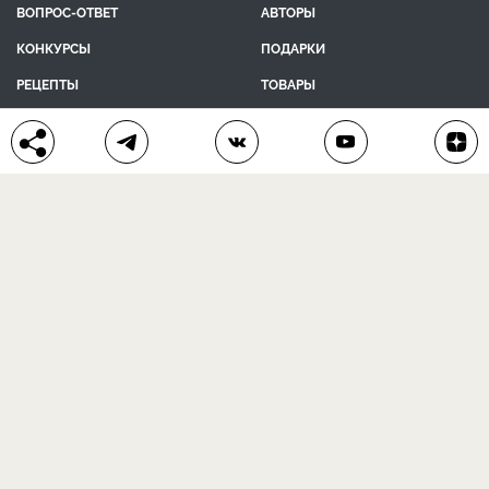
ВОПРОС-ОТВЕТ
АВТОРЫ
КОНКУРСЫ
ПОДАРКИ
РЕЦЕПТЫ
ТОВАРЫ
ПОМОЩЬ
О ПРОЕКТЕ
КОНТАКТЫ
календарь дачника
сад и огород
цветы и растения
дачный дизайн
хозяйственные дела
полезные рецепты
® Антонов сад 2015-2026
Политика конфиденциальности
Пользовательское соглашение
Другие наши проекты:
Сканворды
online