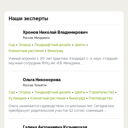
Наши эксперты
Хромов Николай Владимирович
Россия, Мичуринск
Сад
Огород
Ландшафтный дизайн
Цветы
Комнатные растения
Виноград
Ученый-агроном с 30+ лет практики. Кандидат с.-х. наук, старший
научный сотрудник ФНЦ им. И.В. Мичурина, ...
Ольга Никонорова
Россия, Тольятти
Сад
Огород
Ландшафтный дизайн
Цветы
Строительство
Кулинария
Комнатные растения
Виноград
Пчеловодство
Ольга занимается садоводством со школьных лет. Сегодня она
преобразует родительский участок (12 соток), совмещая ...
Галина Антониевна Кузьмицкая