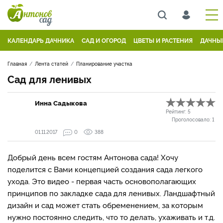
КАЛЕНДАРЬ ДАЧНИКА
САД И ОГОРОД
ЦВЕТЫ И РАСТЕНИЯ
ДАЧНЫ
Главная
Лента статей
Планирование участка
Сад для ленивых
Инна Садыкова
Рейтинг:
5
Проголосовало:
1
01.11.2017
0
388
Добрый день всем гостям Антонова сада! Хочу
поделится с Вами концепцией создания сада легкого
ухода. Это видео - первая часть основополагающих
принципов по закладке сада для ленивых. Ландшафтный
дизайн и сад может стать обременением, за которым
нужно постоянно следить, что то делать, ухаживать и т.д.