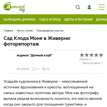
КАЛЕНДАРЬ ДАЧНИКА
САД И ОГОРОД
ЦВЕТЫ И РАСТЕНИЯ
ДАЧНЫ
Главная
Лента статей
Планирование участка
Сад Клода Моне в Живерни:
фоторепортаж
журнал "Дачный клуб"
Рейтинг:
5
Проголосовало:
1
26.07.2024
0
51
Усадьба художника в Живерни – неиссякаемый
источник вдохновения и красоты, воплощенный на
самых известных полотнах автора. Мне как фотографу
выпала редкая возможность посетить это место весной,
когда оно закрыто для посещения туристами, и