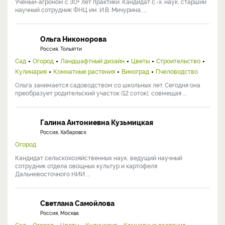
Ученый-агроном с 30+ лет практики. Кандидат с.-х. наук, старший
научный сотрудник ФНЦ им. И.В. Мичурина, ...
Ольга Никонорова
Россия, Тольятти
Сад
Огород
Ландшафтный дизайн
Цветы
Строительство
Кулинария
Комнатные растения
Виноград
Пчеловодство
Ольга занимается садоводством со школьных лет. Сегодня она
преобразует родительский участок (12 соток), совмещая ...
Галина Антониевна Кузьмицкая
Россия, Хабаровск
Огород
Кандидат сельскохозяйственных наук, ведущий научный
сотрудник отдела овощных культур и картофеля
Дальневосточного НИИ ...
Светлана Самойлова
Россия, Москва
Сад
Огород
Цветы
Кулинария
Комнатные растения