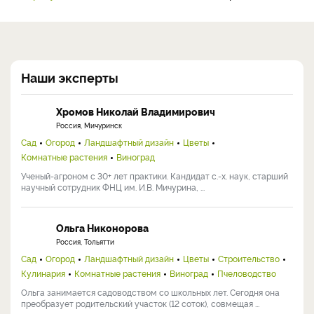
Наши эксперты
Хромов Николай Владимирович
Россия, Мичуринск
Сад
Огород
Ландшафтный дизайн
Цветы
Комнатные растения
Виноград
Ученый-агроном с 30+ лет практики. Кандидат с.-х. наук, старший
научный сотрудник ФНЦ им. И.В. Мичурина, ...
Ольга Никонорова
Россия, Тольятти
Сад
Огород
Ландшафтный дизайн
Цветы
Строительство
Кулинария
Комнатные растения
Виноград
Пчеловодство
Ольга занимается садоводством со школьных лет. Сегодня она
преобразует родительский участок (12 соток), совмещая ...