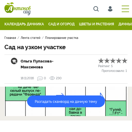
КАЛЕНДАРЬ ДАЧНИКА
САД И ОГОРОД
ЦВЕТЫ И РАСТЕНИЯ
ДАЧНЫ
Главная
Лента статей
Планирование участка
Сад на узком участке
Ольга Пупасова-
Максимова
Рейтинг:
5
Проголосовало:
1
18.11.2016
0
230
Разгадать сканворд на дачную тему