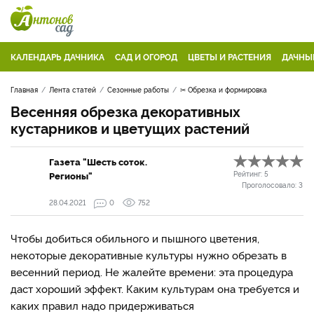
КАЛЕНДАРЬ ДАЧНИКА
САД И ОГОРОД
ЦВЕТЫ И РАСТЕНИЯ
ДАЧНЫ
Главная
Лента статей
Сезонные работы
✂ Обрезка и формировка
Весенняя обрезка декоративных
кустарников и цветущих растений
Газета "Шесть соток.
Регионы"
Рейтинг:
5
Проголосовало:
3
28.04.2021
0
752
Чтобы добиться обильного и пышного цветения,
некоторые декоративные культуры нужно обрезать в
весенний период. Не жалейте времени: эта процедура
даст хороший эффект. Каким культурам она требуется и
каких правил надо придерживаться