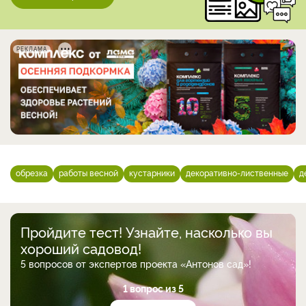
РЕКЛАМА
обрезка
работы весной
кустарники
декоративно-лиственные
д
Пройдите тест! Узнайте, насколько вы
хороший садовод!
5 вопросов от экспертов проекта «Антонов сад»!
1 вопрос из 5