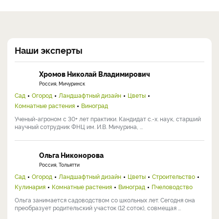
Наши эксперты
Хромов Николай Владимирович
Россия, Мичуринск
Сад
Огород
Ландшафтный дизайн
Цветы
Комнатные растения
Виноград
Ученый-агроном с 30+ лет практики. Кандидат с.-х. наук, старший
научный сотрудник ФНЦ им. И.В. Мичурина, ...
Ольга Никонорова
Россия, Тольятти
Сад
Огород
Ландшафтный дизайн
Цветы
Строительство
Кулинария
Комнатные растения
Виноград
Пчеловодство
Ольга занимается садоводством со школьных лет. Сегодня она
преобразует родительский участок (12 соток), совмещая ...