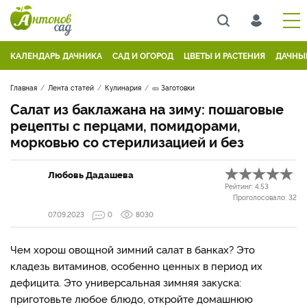
КАЛЕНДАРЬ ДАЧНИКА
САД И ОГОРОД
ЦВЕТЫ И РАСТЕНИЯ
ДАЧНЫ
Главная
Лента статей
Кулинария
🥒 Заготовки
Салат из баклажана на зиму: пошаговые
рецепты с перцами, помидорами,
морковью со стерилизацией и без
Любовь Дадашева
Рейтинг:
4.53
Проголосовало:
32
07.09.2023
0
8030
Чем хорош овощной зимний салат в банках? Это
кладезь витаминов, особенно ценных в период их
дефицита. Это универсальная зимняя закуска:
приготовьте любое блюдо, откройте домашнюю