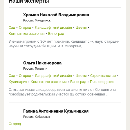
Наши эксперты
Хромов Николай Владимирович
Россия, Мичуринск
Сад
Огород
Ландшафтный дизайн
Цветы
Комнатные растения
Виноград
Ученый-агроном с 30+ лет практики. Кандидат с.-х. наук, старший
научный сотрудник ФНЦ им. И.В. Мичурина, ...
Ольга Никонорова
Россия, Тольятти
Сад
Огород
Ландшафтный дизайн
Цветы
Строительство
Кулинария
Комнатные растения
Виноград
Пчеловодство
Ольга занимается садоводством со школьных лет. Сегодня она
преобразует родительский участок (12 соток), совмещая ...
Галина Антониевна Кузьмицкая
Россия, Хабаровск
Огород