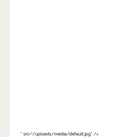
рыбка1.jpg
" src="/uploads/media/default.jpg" />