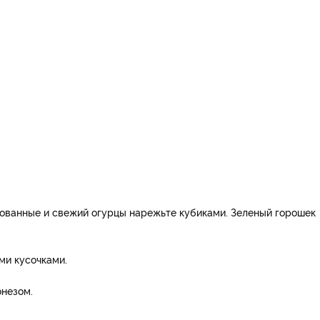
нованные и свежий огурцы нарежьте кубиками. Зеленый горошек
ми кусочками.
онезом.