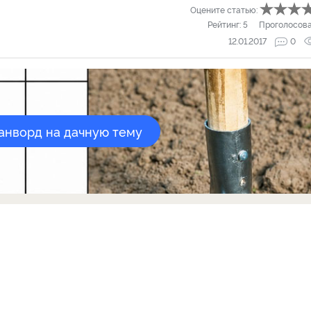
Оцените статью:
Рейтинг:
5
Проголосов
12.01.2017
0
канворд на дачную тему