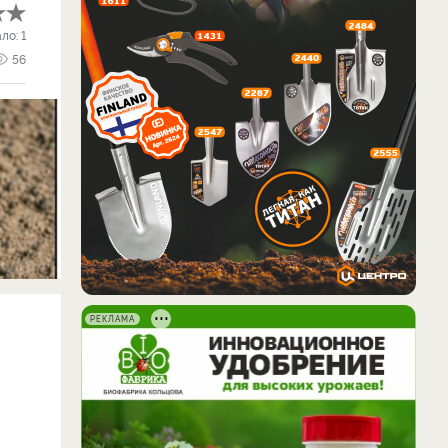
ало:
1
56
РЕКЛАМА