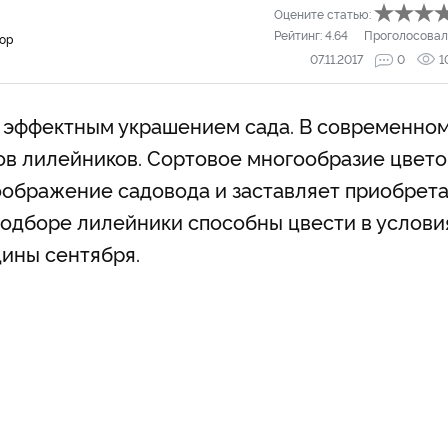
Оцените статью:
Рейтинг:
4.64
Проголосовал
тор
07.11.2017
0
1
 эффектным украшением сада. В современно
ов лилейников. Сортовое многообразие цвето
воображение садовода и заставляет приобрета
подборе лилейники способны цвести в услови
дины сентября.