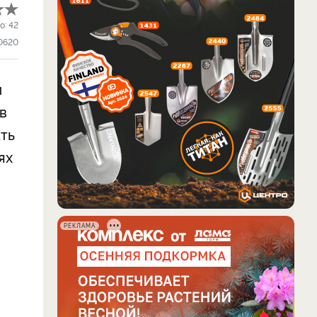
о:
42
0620
м
в
ть
ях
РЕКЛАМА