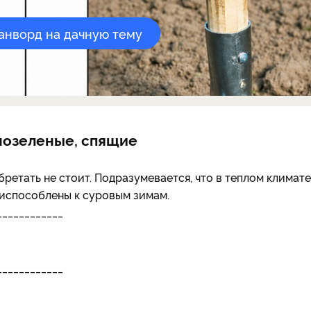
канворд на дачную тему
нозеленые, спящие
ретать не стоит. Подразумевается, что в теплом климате
приспособлены к суровым зимам.
____________
____________