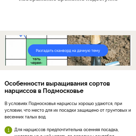
Разгадать сканворд на дачную тему
Особенности выращивания сортов
нарциссов в Подмосковье
В условиях Подмосковья нарциссы хорошо удаются, при
условии, что место для их посадки защищено от грунтовых и
весенних талых вод.
Для нарциссов предпочтительна осенняя посадка,
желательно с ней успеть до середины сентября.