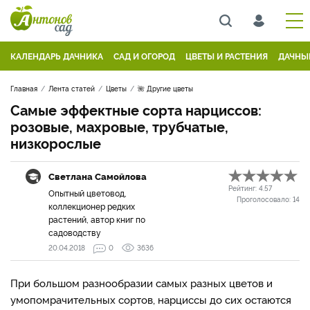
КАЛЕНДАРЬ ДАЧНИКА
САД И ОГОРОД
ЦВЕТЫ И РАСТЕНИЯ
ДАЧНЫ
Главная
Лента статей
Цветы
🌺 Другие цветы
Самые эффектные сорта нарциссов:
розовые, махровые, трубчатые,
низкорослые
Светлана Самойлова
Рейтинг:
4.57
Опытный цветовод,
Проголосовало:
14
коллекционер редких
растений, автор книг по
садоводству
20.04.2018
0
3636
При большом разнообразии самых разных цветов и
умопомрачительных сортов, нарциссы до сих остаются