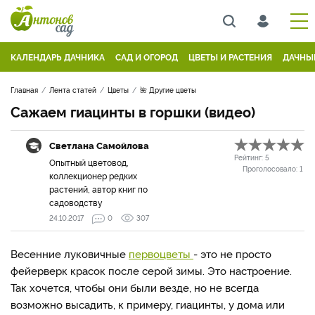
КАЛЕНДАРЬ ДАЧНИКА
САД И ОГОРОД
ЦВЕТЫ И РАСТЕНИЯ
ДАЧНЫ
Главная
Лента статей
Цветы
🌺 Другие цветы
Сажаем гиацинты в горшки (видео)
Светлана Самойлова
Рейтинг:
5
Опытный цветовод,
Проголосовало:
1
коллекционер редких
растений, автор книг по
садоводству
24.10.2017
0
307
Весенние луковичные
первоцветы
- это не просто
фейерверк красок после серой зимы. Это настроение.
Так хочется, чтобы они были везде, но не всегда
возможно высадить, к примеру, гиацинты, у дома или