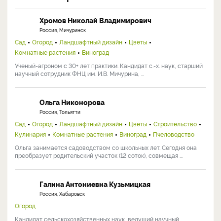
Хромов Николай Владимирович
Россия, Мичуринск
Сад
Огород
Ландшафтный дизайн
Цветы
Комнатные растения
Виноград
Ученый-агроном с 30+ лет практики. Кандидат с.-х. наук, старший
научный сотрудник ФНЦ им. И.В. Мичурина, ...
Ольга Никонорова
Россия, Тольятти
Сад
Огород
Ландшафтный дизайн
Цветы
Строительство
Кулинария
Комнатные растения
Виноград
Пчеловодство
Ольга занимается садоводством со школьных лет. Сегодня она
преобразует родительский участок (12 соток), совмещая ...
Галина Антониевна Кузьмицкая
Россия, Хабаровск
Огород
Кандидат сельскохозяйственных наук, ведущий научный