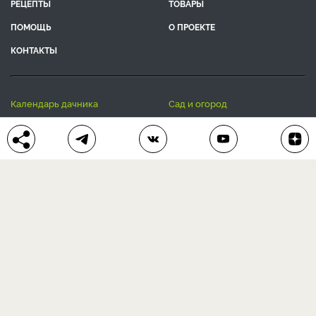
РЕЦЕПТЫ
ТОВАРЫ
ПОМОЩЬ
О ПРОЕКТЕ
КОНТАКТЫ
календарь дачника
сад и огород
цветы и растения
дачный дизайн
хозяйственные дела
полезные рецепты
® Антонов сад 2015-2026
Политика конфиденциальности
Пользовательское соглашение
Другие наши проекты:
Сканворды
online
Любое использование материала допускается только с
письменного согласия редакции