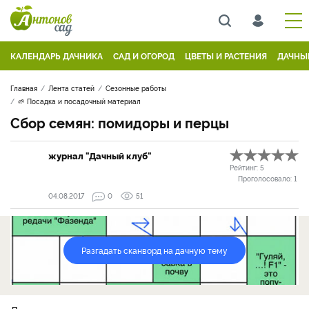
КАЛЕНДАРЬ ДАЧНИКА
САД И ОГОРОД
ЦВЕТЫ И РАСТЕНИЯ
ДАЧНЫ
Главная
Лента статей
Сезонные работы
🌱 Посадка и посадочный материал
Сбор семян: помидоры и перцы
журнал "Дачный клуб"
Рейтинг:
5
Проголосовало:
1
04.08.2017
0
51
Разгадать сканворд на дачную тему