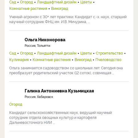
Сад
Огород
Ландшафтный дизайн
Цветы
Комнатные растения
Виноград
Ученый-агроном с 30+ лет практики. Кандидат с.-х. наук, старший
научный сотрудник ФНЦ им. И.В. Мичурина, ...
Ольга Никонорова
Россия, Тольятти
Сад
Огород
Ландшафтный дизайн
Цветы
Строительство
Кулинария
Комнатные растения
Виноград
Пчеловодство
Ольга занимается садоводством со школьных лет. Сегодня она
преобразует родительский участок (12 соток), совмещая ...
Галина Антониевна Кузьмицкая
Россия, Хабаровск
Огород
Кандидат сельскохозяйственных наук, ведущий научный
сотрудник отдела овощных культур и картофеля
Дальневосточного НИИ ...