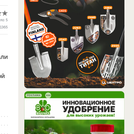
ло:
5
1365
али
ой
РЕКЛАМА