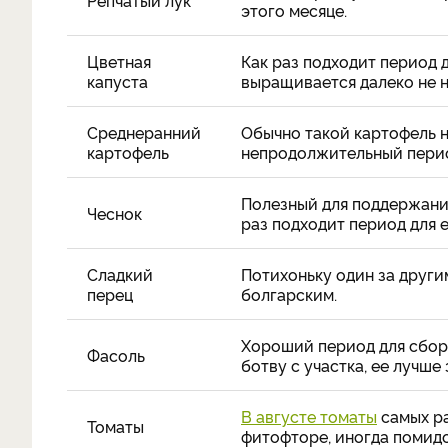
Репчатый лук
этого месяце.
Цветная
Как раз подходит период д
капуста
выращивается далеко не н
Среднеранний
Обычно такой картофель н
картофель
непродолжительный перио
Полезный для поддержани
Чеснок
раз подходит период для е
Сладкий
Потихоньку один за други
перец
болгарским.
Хороший период для сбор
Фасоль
ботву с участка, ее лучше 
В августе томаты
самых ра
Томаты
фитофторе, иногда помид