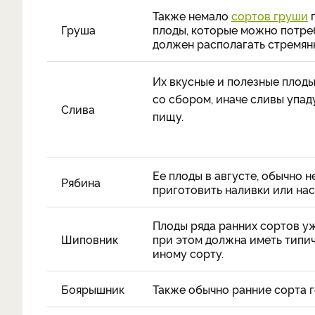
Также немало
сортов груши
п
Груша
плоды, которые можно потреб
должен располагать стремянк
Их вкусные и полезные плоды
со сбором, иначе сливы упад
Слива
пищу.
Ее плоды в августе, обычно н
Рябина
приготовить наливки или нас
Плоды ряда ранних сортов уж
Шиповник
при этом должна иметь типич
иному сорту.
Боярышник
Также обычно ранние сорта г