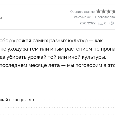
Оцените статью:
Рейтинг:
4.8
Проголосова
м.
20.07.2022
0
сбор урожая самых разных культур — как
 по уходу за тем или иным растением не проп
гда убирать урожай той или иной культуры.
 последнем месяце лета — мы поговорим в эт
жай в конце лета