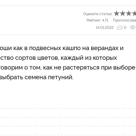
Оцените статью:
Рейтинг:
4.71
Проголосова
14.01.2022
0
оши как в подвесных кашпо на верандах и
ество сортов цветов, каждый из которых
оворим о том, как не растеряться при выборе
 выбрать семена петуний.