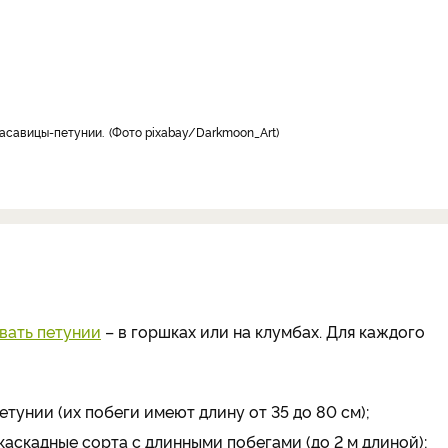
расавицы-петунии.
Фото pixabay/Darkmoon_Art
вать петунии
– в горшках или на клумбах. Для каждого
тунии (их побеги имеют длину от 35 до 80 см);
аскадные сорта с длинными побегами (до 2 м длиной);