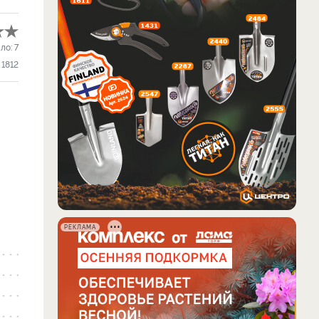
ло:
7
1812
РЕКЛАМА