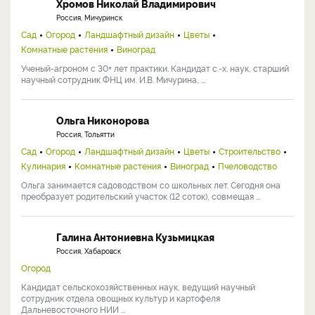
Хромов Николай Владимирович
Россия, Мичуринск
Сад
Огород
Ландшафтный дизайн
Цветы
Комнатные растения
Виноград
Ученый-агроном с 30+ лет практики. Кандидат с.-х. наук, старший
научный сотрудник ФНЦ им. И.В. Мичурина, ...
Ольга Никонорова
Россия, Тольятти
Сад
Огород
Ландшафтный дизайн
Цветы
Строительство
Кулинария
Комнатные растения
Виноград
Пчеловодство
Ольга занимается садоводством со школьных лет. Сегодня она
преобразует родительский участок (12 соток), совмещая ...
Галина Антониевна Кузьмицкая
Россия, Хабаровск
Огород
Кандидат сельскохозяйственных наук, ведущий научный
сотрудник отдела овощных культур и картофеля
Дальневосточного НИИ ...