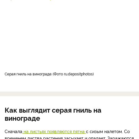
серая гниль на винограде.
Фото ru.depositphotos
Как выглядит серая гниль на
винограде
Сначала
на листьях появляются пятна
с сизым налетом. Со
временем листва растения засыхает и опадает. Заражаются