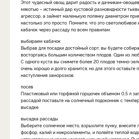
Этот чудесный овощ дарит радость и дачникам-овощев
мякотью – истинный дар кустовой разновидности тыквы
агрессор, а займет маленькую полянку диаметром при
настолько это просто. Помните, что это светолюбивое
кабачок через рассаду по всем правилам.
выбираем кабачок
Выбрав для посадки достойный сорт, вы будете собират
восторгаясь большим количеством плодов. Один из лю
С одного куста вы снимете более 20 плодов темно-зел
очень хорошо и долго хранится, но для этого оставьте
наступления заморозков.
посев
Пластиковый или торфяной горшочек объемом 0,5 л зап
рассадой поставьте на солнечный подоконник с темпер
высадке.
высадка рассады
Выберите солнечное место, взрыхлите лунку, внесите л
фосфор, калий и микроэлементы, и полейте теплой водо
установленные крест накрест, укрывной материал. Вы