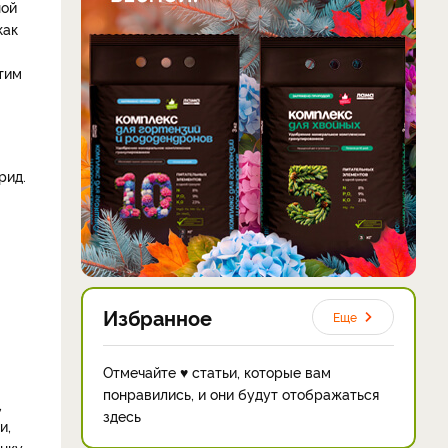
ной
как
тим
рид.
Избранное
Еще
Отмечайте ♥ статьи, которые вам
понравились, и они будут отображаться
,
здесь
и,
унку