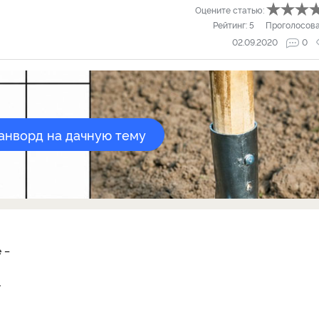
Оцените статью:
Рейтинг:
5
Проголосов
02.09.2020
0
канворд на дачную тему
 –
.