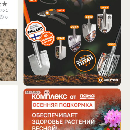
ало:
1
0
РЕКЛАМА