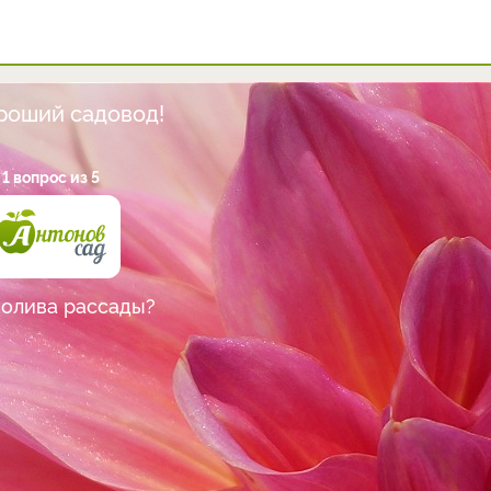
ороший садовод!
1 вопрос из 5
полива рассады?