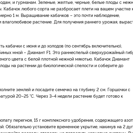
одам, и гурманам. Зеленые, желтые, черные, белые плоды с неж
. Кабачок любого сорта не разбросает плети на вашем участке 
мерно 1 м. Выращивание кабачков – это почти наблюдение,
 и влаголюбивое растение. Для получения раннего урожая, вырас
ь кабачки с июня и до холодов (по сентябрь включительно),
бимых мной – Диамант F1. Это раннеспелый сверхурожайный гиб
еного цвета с белой плотной нежной мякотью. Кабачок Диамант
 плоды на растении до биологической спелости и соберите до
олните землей и посадите семечко на глубину 2 см. Горшочки с
атурой 20–25 °С. Через 3–4 недели растение будет готово к
опату перегноя, 15 г комплексного удобрения, содержащего азот
й. Обязательно установите временное укрытие, накинув на 2 дуг
саживайте рассаду, стараясь не повредить корневую систему. Л