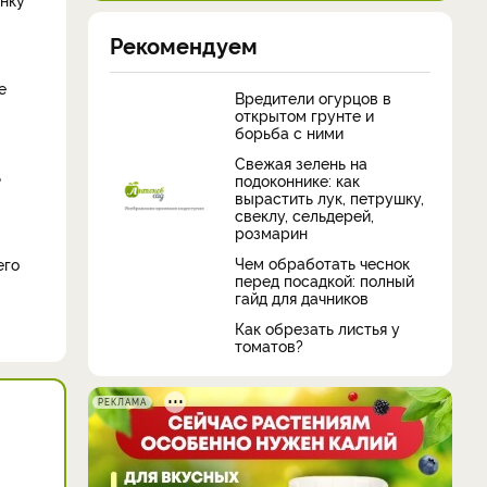
Рекомендуем
е
Вредители огурцов в
открытом грунте и
борьба с ними
Свежая зелень на
ь
подоконнике: как
вырастить лук, петрушку,
свеклу, сельдерей,
розмарин
Чем обработать чеснок
его
перед посадкой: полный
гайд для дачников
Как обрезать листья у
томатов?
РЕКЛАМА