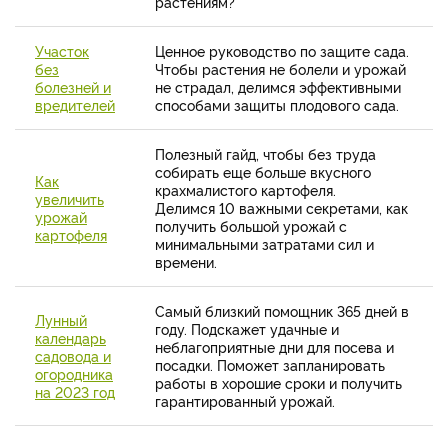
растениям?
Участок
Ценное руководство по защите сада.
без
Чтобы растения не болели и урожай
болезней и
не страдал, делимся эффективными
вредителей
способами защиты плодового сада.
Полезный гайд, чтобы без труда
собирать еще больше вкусного
Как
крахмалистого картофеля.
увеличить
Делимся 10 важными секретами, как
урожай
получить большой урожай с
картофеля
минимальными затратами сил и
времени.
Самый близкий помощник 365 дней в
Лунный
году. Подскажет удачные и
календарь
неблагоприятные дни для посева и
садовода и
посадки. Поможет запланировать
огородника
работы в хорошие сроки и получить
на 2023 год
гарантированный урожай.