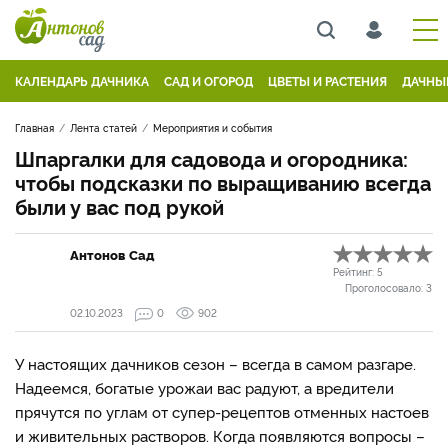
КАЛЕНДАРЬ ДАЧНИКА
САД И ОГОРОД
ЦВЕТЫ И РАСТЕНИЯ
ДАЧНЫ
Главная
Лента статей
Мероприятия и события
Шпаргалки для садовода и огородника:
чтобы подсказки по выращиванию всегда
были у вас под рукой
Антонов Сад
Рейтинг:
5
Проголосовало:
3
02.10.2023
0
902
У настоящих дачников сезон – всегда в самом разгаре.
Надеемся, богатые урожаи вас радуют, а вредители
прячутся по углам от супер-рецептов отменных настоев
и живительных растворов. Когда появляются вопросы –