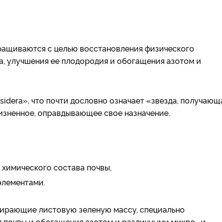
ыращиваются с целью восстановления физического
а, улучшения ее плодородия и обогащения азотом и
sidera», что почти дословно означает «звезда, получающ
жизненное, оправдывающее свое назначение.
 химического состава почвы,
элементами.
бирающие листовую зеленую массу, специально
 почвы и обогащения азотом и различными микро- и