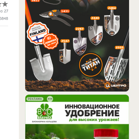
о:
27
6848
РЕКЛАМА