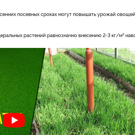
 осенних посевных сроках могут повышать урожай овощей
ральных растений равнозначно внесению 2-3 кг/м² наво