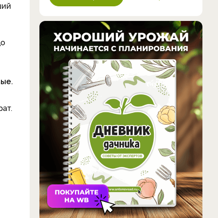
ший
до
ые.
ат.