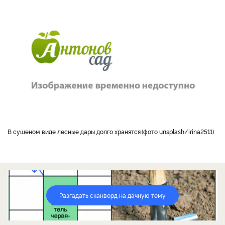
В сушеном виде лесные дары долго хранятся
фото unsplash/irina2511
Разгадать сканворд на дачную тему