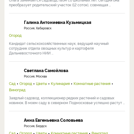
преобразует родительский участок (12 соток), совмещая ...
Галина Антониевна Кузьмицкая
Россия, Хабаровск
Огород
Кандидат сельскохозяйственных наук, ведущий научный
сотрудник отдела овощных культур и картофеля
Дальневосточного НИИ ...
Светлана Самойлова
Россия, Москва
Сад
Огород
Цветы
Кулинария
Комнатные растения
Виноград
Заядлый садовод, коллекционер редких растений и садовых
новинок. В моем саду в северном Подмосковье успешно растут ...
Анна Евгеньевна Соловьева
Россия, Бердск
Сад
Огород
Цветы
Комнатные растения
Виноград