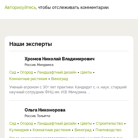
Авторизуйтесь
, чтобы отслеживать комментарии.
Наши эксперты
Хромов Николай Владимирович
Россия, Мичуринск
Сад
Огород
Ландшафтный дизайн
Цветы
Комнатные растения
Виноград
Ученый-агроном с 30+ лет практики. Кандидат с.-х. наук, старший
научный сотрудник ФНЦ им. И.В. Мичурина, ...
Ольга Никонорова
Россия, Тольятти
Сад
Огород
Ландшафтный дизайн
Цветы
Строительство
Кулинария
Комнатные растения
Виноград
Пчеловодство
Ольга занимается садоводством со школьных лет. Сегодня она