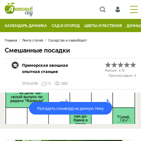
КАЛЕНДАРЬ ДАЧНИКА
САД И ОГОРОД
ЦВЕТЫ И РАСТЕНИЯ
ДАЧНЫ
Главная
Лента статей
Соседство и севооборот
Смешанные посадки
Приморская овощная
опытная станция
Рейтинг:
4.75
Проголосовало:
4
27.04.2016
0
1162
Разгадать сканворд на дачную тему