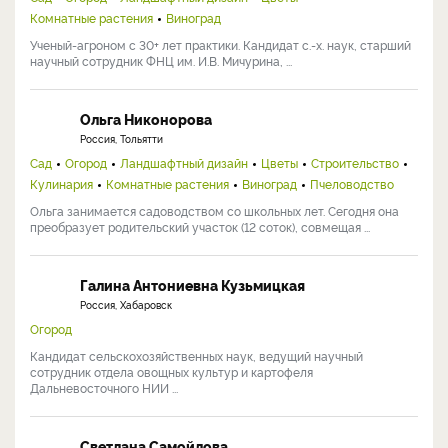
Комнатные растения
Виноград
Ученый-агроном с 30+ лет практики. Кандидат с.-х. наук, старший
научный сотрудник ФНЦ им. И.В. Мичурина, ...
Ольга Никонорова
Россия, Тольятти
Сад
Огород
Ландшафтный дизайн
Цветы
Строительство
Кулинария
Комнатные растения
Виноград
Пчеловодство
Ольга занимается садоводством со школьных лет. Сегодня она
преобразует родительский участок (12 соток), совмещая ...
Галина Антониевна Кузьмицкая
Россия, Хабаровск
Огород
Кандидат сельскохозяйственных наук, ведущий научный
сотрудник отдела овощных культур и картофеля
Дальневосточного НИИ ...
Светлана Самойлова