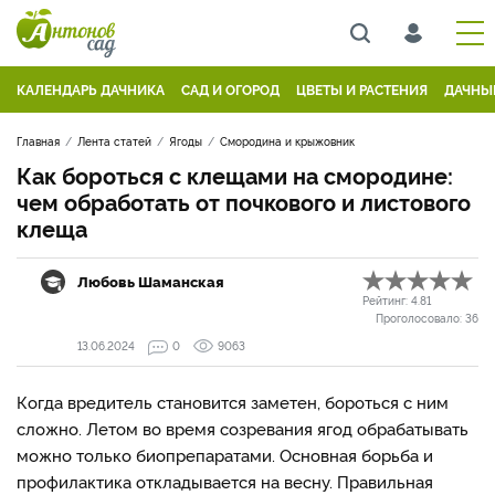
КАЛЕНДАРЬ ДАЧНИКА
САД И ОГОРОД
ЦВЕТЫ И РАСТЕНИЯ
ДАЧНЫ
Главная
Лента статей
Ягоды
Смородина и крыжовник
Как бороться с клещами на смородине:
чем обработать от почкового и листового
клеща
Любовь Шаманская
Рейтинг:
4.81
Проголосовало:
36
13.06.2024
0
9063
Когда вредитель становится заметен, бороться с ним
сложно. Летом во время созревания ягод обрабатывать
можно только биопрепаратами. Основная борьба и
профилактика откладывается на весну. Правильная