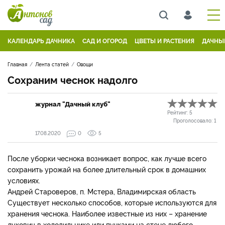
КАЛЕНДАРЬ ДАЧНИКА
САД И ОГОРОД
ЦВЕТЫ И РАСТЕНИЯ
ДАЧНЫ
Главная
Лента статей
Овощи
Сохраним чеснок надолго
журнал "Дачный клуб"
Рейтинг:
5
Проголосовало:
1
17.08.2020
0
5
После уборки чеснока возникает вопрос, как лучше всего
сохранить урожай на более длительный срок в домашних
условиях.
Андрей Староверов, п. Мстера, Владимирская область
Существует несколько способов, которые используются для
хранения чеснока. Наиболее известные из них – хранение
луковиц в холодильнике или пучками на стене любого