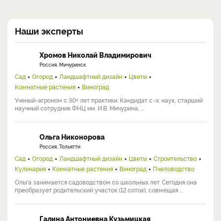
Наши эксперты
Хромов Николай Владимирович
Россия, Мичуринск
Сад
Огород
Ландшафтный дизайн
Цветы
Комнатные растения
Виноград
Ученый-агроном с 30+ лет практики. Кандидат с.-х. наук, старший
научный сотрудник ФНЦ им. И.В. Мичурина, ...
Ольга Никонорова
Россия, Тольятти
Сад
Огород
Ландшафтный дизайн
Цветы
Строительство
Кулинария
Комнатные растения
Виноград
Пчеловодство
Ольга занимается садоводством со школьных лет. Сегодня она
преобразует родительский участок (12 соток), совмещая ...
Галина Антониевна Кузьмицкая