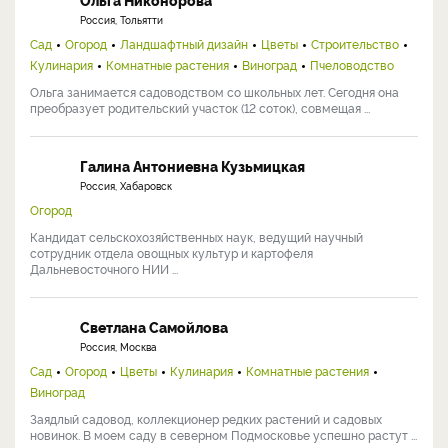
Россия, Тольятти
Сад
Огород
Ландшафтный дизайн
Цветы
Строительство
Кулинария
Комнатные растения
Виноград
Пчеловодство
Ольга занимается садоводством со школьных лет. Сегодня она
преобразует родительский участок (12 соток), совмещая ...
Галина Антониевна Кузьмицкая
Россия, Хабаровск
Огород
Кандидат сельскохозяйственных наук, ведущий научный
сотрудник отдела овощных культур и картофеля
Дальневосточного НИИ ...
Светлана Самойлова
Россия, Москва
Сад
Огород
Цветы
Кулинария
Комнатные растения
Виноград
Заядлый садовод, коллекционер редких растений и садовых
новинок. В моем саду в северном Подмосковье успешно растут ...