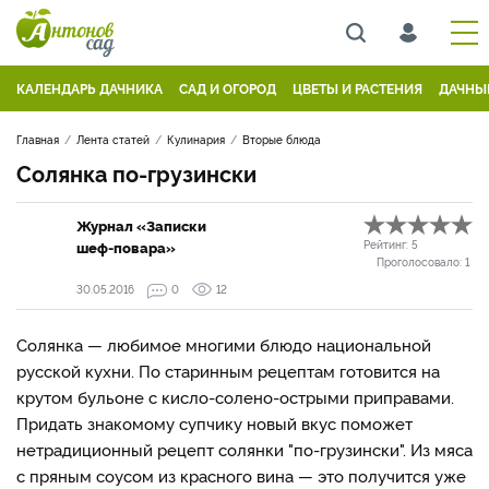
КАЛЕНДАРЬ ДАЧНИКА
САД И ОГОРОД
ЦВЕТЫ И РАСТЕНИЯ
ДАЧНЫ
Главная
Лента статей
Кулинария
Вторые блюда
Солянка по-грузински
Журнал «Записки
шеф-повара»
Рейтинг:
5
Проголосовало:
1
30.05.2016
0
12
Солянка — любимое многими блюдо национальной
русской кухни. По старинным рецептам готовится на
крутом бульоне с кисло-солено-острыми приправами.
Придать знакомому супчику новый вкус поможет
нетрадиционный рецепт солянки "по-грузински". Из мяса
с пряным соусом из красного вина — это получится уже