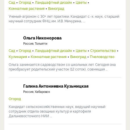
Сад
Огород
Ландшафтный дизайн
Цветы
Комнатные растения
Виноград
Ученый-агроном с 30+ лет практики. Кандидат с.-х. наук, старший
научный сотрудник ФНЦ им. И.В. Мичурина, ...
Ольга Никонорова
Россия, Тольятти
Сад
Огород
Ландшафтный дизайн
Цветы
Строительство
Кулинария
Комнатные растения
Виноград
Пчеловодство
Ольга занимается садоводством со школьных лет. Сегодня она
преобразует родительский участок (12 соток), совмещая ...
Галина Антониевна Кузьмицкая
Россия, Хабаровск
Огород
Кандидат сельскохозяйственных наук, ведущий научный
сотрудник отдела овощных культур и картофеля
Дальневосточного НИИ ...