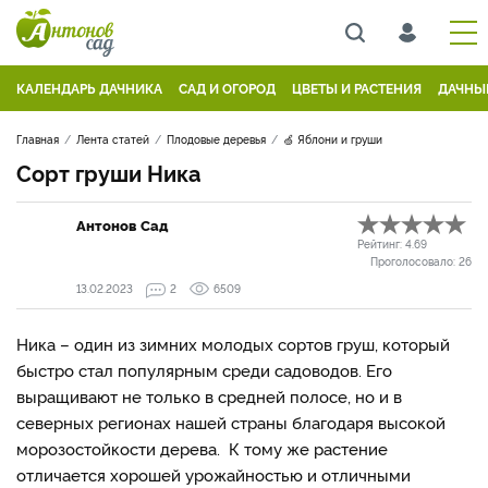
КАЛЕНДАРЬ ДАЧНИКА
САД И ОГОРОД
ЦВЕТЫ И РАСТЕНИЯ
ДАЧНЫ
Главная
Лента статей
Плодовые деревья
🍏 Яблони и груши
Сорт груши Ника
Антонов Сад
Рейтинг:
4.69
Проголосовало:
26
13.02.2023
2
6509
Ника – один из зимних молодых сортов груш, который
быстро стал популярным среди садоводов. Его
выращивают не только в средней полосе, но и в
северных регионах нашей страны благодаря высокой
морозостойкости дерева. К тому же растение
отличается хорошей урожайностью и отличными