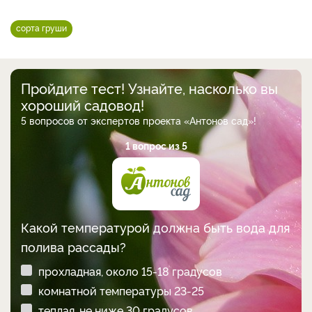
сорта груши
Пройдите тест! Узнайте, насколько вы
хороший садовод!
5 вопросов от экспертов проекта «Антонов сад»!
1 вопрос из 5
Какой температурой должна быть вода для
полива рассады?
прохладная, около 15-18 градусов
комнатной температуры 23-25
теплая, не ниже 30 градусов