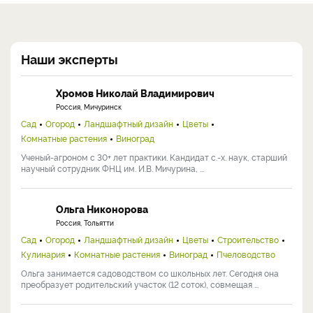
Наши эксперты
Хромов Николай Владимирович
Россия, Мичуринск
Сад
Огород
Ландшафтный дизайн
Цветы
Комнатные растения
Виноград
Ученый-агроном с 30+ лет практики. Кандидат с.-х. наук, старший
научный сотрудник ФНЦ им. И.В. Мичурина, ...
Ольга Никонорова
Россия, Тольятти
Сад
Огород
Ландшафтный дизайн
Цветы
Строительство
Кулинария
Комнатные растения
Виноград
Пчеловодство
Ольга занимается садоводством со школьных лет. Сегодня она
преобразует родительский участок (12 соток), совмещая ...