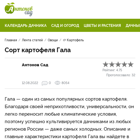
КАЛЕНДАРЬ ДАЧНИКА
САД И ОГОРОД
ЦВЕТЫ И РАСТЕНИЯ
ДАЧНЫ
Главная
Лента статей
Овощи
🥔 Картофель
Сорт картофеля Гала
Антонов Сад
Рейтинг:
4.75
Проголосовало:
32
12.08.2022
0
8054
Гала — один из самых популярных сортов картофеля.
Благодаря своей неприхотливости, универсальности, он
легко переносит любые климатические условия,
поэтому успешно культивируется дачниками из любых
регионов России — даже самых холодных. Описание и
главные характеристики картофеля Гала вы найдете в