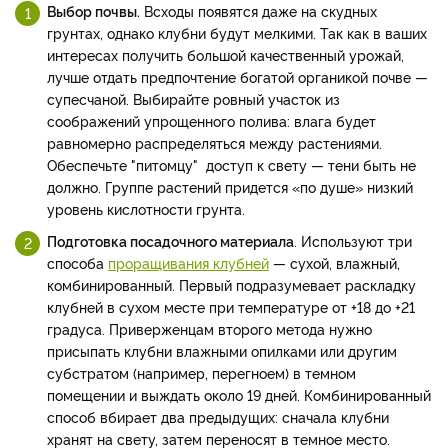
Выбор почвы.
Всходы появятся даже на скудных
грунтах, однако клубни будут мелкими. Так как в ваших
интересах получить большой качественный урожай,
лучше отдать предпочтение богатой органикой почве —
супесчаной. Выбирайте ровный участок из
соображений упрощенного полива: влага будет
равномерно распределяться между растениями.
Обеспечьте "питомцу" доступ к свету — тени быть не
должно. Группе растений придется «по душе» низкий
уровень кислотности грунта.
Подготовка посадочного материала
. Используют три
способа
проращивания клубней
— сухой, влажный,
комбинированный. Первый подразумевает раскладку
клубней в сухом месте при температуре от +18 до +21
градуса. Приверженцам второго метода нужно
присыпать клубни влажными опилками или другим
субстратом (например, перегноем) в темном
помещении и выждать около 19 дней. Комбинированный
способ вбирает два предыдущих: сначала клубни
хранят на свету, затем переносят в темное место.